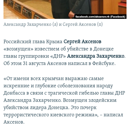
ПРИСОЕДИНЯЙТЕСЬ!
ПОБЕДИТЕЛЕЙ НЕ СУДЯТ?
КРЫМ.НЕПОКОРЕННЫЙ
Александр Захарченко (л) и Сергей Аксенов (п)
ELIFBE
УКРАИНСКАЯ ПРОБЛЕМА КРЫМА
Российский глава Крыма
Сергей Аксенов
Все сайты RFE/RL
«возмущен» известием об убийстве в Донецке
главы группировки «ДНР»
Александра Захарченко
.
Об этом 31 августа Аксенов написал в Фейсбуке.
«От имени всех крымчан выражаю самые
искренние и глубокие соболезнования народу
Донбасса в связи с трагической гибелью главы ДНР
Александра Захарченко. Возмущен злодейским
убийством лидера Донецка. Это почерк
террористического киевского режима», – написал
Аксенов.