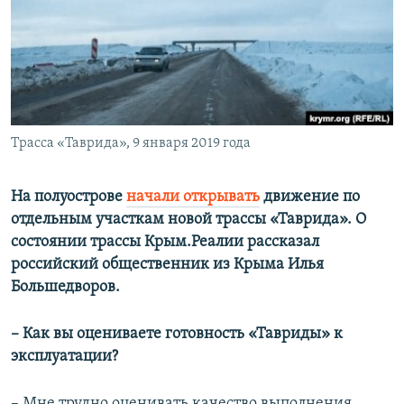
ПРИСОЕДИНЯЙТЕСЬ!
ПОБЕДИТЕЛЕЙ НЕ СУДЯТ?
КРЫМ.НЕПОКОРЕННЫЙ
ELIFBE
УКРАИНСКАЯ ПРОБЛЕМА КРЫМА
Все сайты RFE/RL
Трасса «Таврида», 9 января 2019 года
На полуострове
начали открывать
движение по
отдельным участкам новой трассы «Таврида». О
состоянии трассы Крым.Реалии рассказал
российский общественник из Крыма Илья
Большедворов.
– Как вы оцениваете готовность «Тавриды» к
эксплуатации?
– Мне трудно оценивать качество выполнения