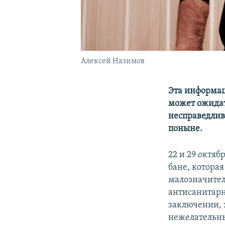
Алексей Назимов
Эта информаци
может ожидат
несправедлив
поныне.
22 и 29 октяб
бане, которая
малозначител
антисанитарн
заключении, 
нежелательны