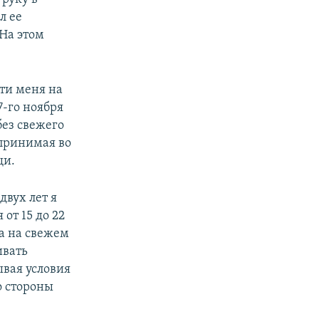
л ее
 На этом
сти меня на
7-го ноября
без свежего
 принимая во
щи.
двух лет я
от 15 до 22
ка на свежем
ивать
ывая условия
о стороны