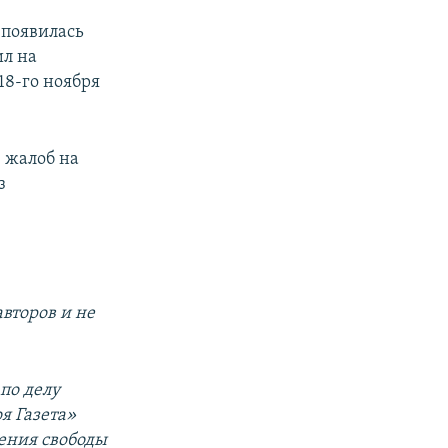
 появилась
ил на
18-го ноября
 жалоб на
з
второв и не
по делу
я Газета»
ения свободы