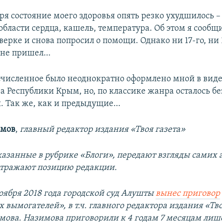
ря состояние моего здоровья опять резко ухудшилось –
 области сердца, кашель, температура. Об этом я сообщ
ерке и снова попросил о помощи. Однако ни 17-го, ни 
 не пришел…
численное было неоднократно оформлено мной в виде
а Республики Крым, но, по классике жанра осталось бе
. Так же, как и предыдущие…
имов
,
главный редактор издания «Твоя газета»
азанные в рубрике «Блоги», передают взгляды самих а
отражают позицию редакции.
оября 2018 года городской суд Алушты
вынес приговор
вымогателей», в т.ч. главного редактора издания «Тво
мова. Назимова приговорили к 4 годам 7 месяцам лиш