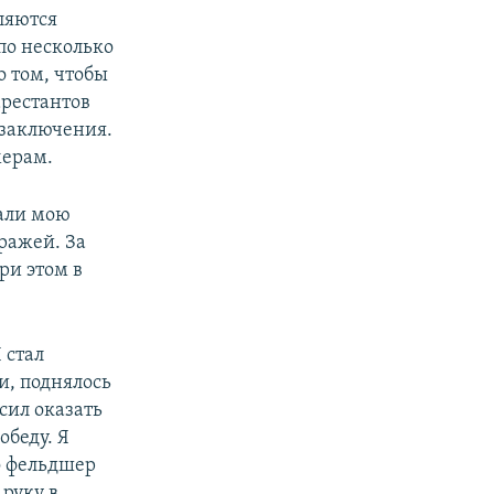
ляются
по несколько
о том, чтобы
арестантов
 заключения.
мерам.
вали мою
ражей. За
ри этом в
 стал
и, поднялось
сил оказать
беду. Я
о фельдшер
 руку в