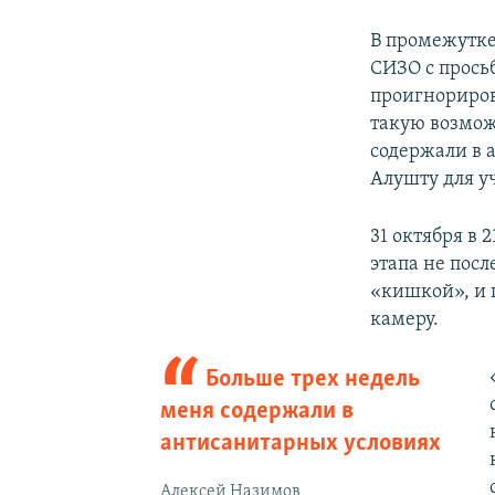
В промежутке
СИЗО с прось
проигнорирова
такую возможн
содержали в 
Алушту для у
31 октября в 
этапа не пос
«кишкой», и п
камеру.
Больше трех недель
меня содержали в
антисанитарных условиях
Алексей Назимов