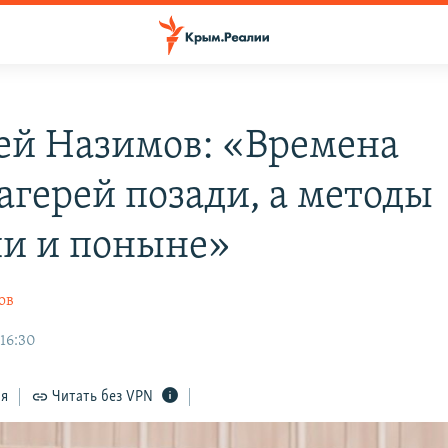
ей Назимов: «Времена
агерей позади, а методы
и и поныне»
ов
 16:30
ся
Читать без VPN