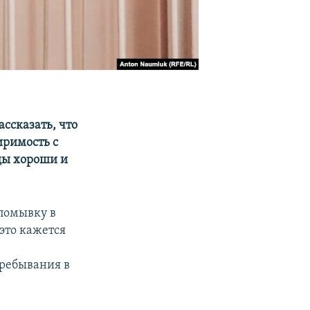
ассказать, что
иримость с
оды хороши и
 помывку в
 это кажется
ребывания в