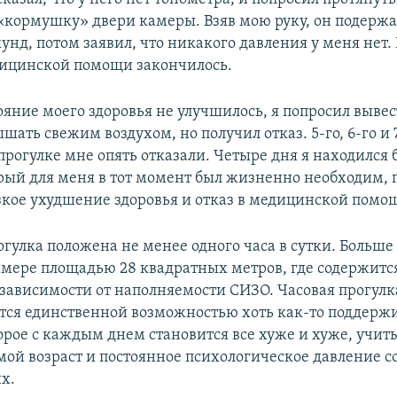
«кормушку» двери камеры. Взяв мою руку, он подержа
унд, потом заявил, что никакого давления у меня нет.
ицинской помощи закончилось.
ояние моего здоровья не улучшилось, я попросил выве
шать свежим воздухом, но получил отказ. 5-го, 6-го и 
прогулке мне опять отказали. Четыре дня я находился 
орый для меня в тот момент был жизненно необходим,
кое ухудшение здоровья и отказ в медицинской помо
огулка положена не менее одного часа в сутки. Больше 
амере площадью 28 квадратных метров, где содержится 
в зависимости от наполняемости СИЗО. Часовая прогул
ется единственной возможностью хоть как-то поддерж
орое с каждым днем становится все хуже и хуже, учит
мой возраст и постоянное психологическое давление с
х.