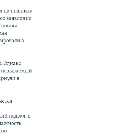
мя начальника
ое заявление
ставили
еня
пировали в
О. Однако
л, называемый
ернули в
яется
ий подвал, в
лажность,
нно