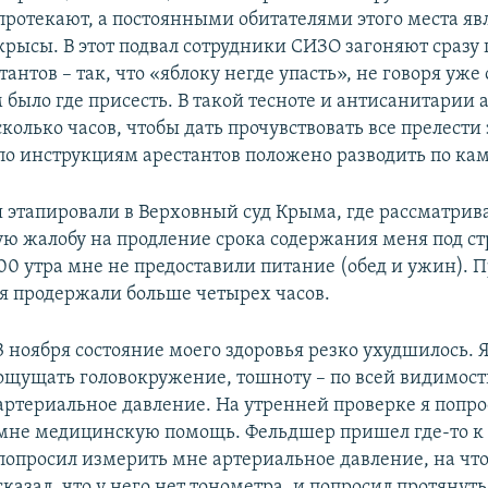
протекают, а постоянными обитателями этого места яв
крысы. В этот подвал сотрудники СИЗО загоняют сразу 
тантов – так, что «яблоку негде упасть», не говоря уже 
было где присесть. В такой тесноте и антисанитарии 
колько часов, чтобы дать прочувствовать все прелести
 по инструкциям арестантов положено разводить по ка
я этапировали в Верховный суд Крыма, где рассматри
ю жалобу на продление срока содержания меня под ст
:00 утра мне не предоставили питание (обед и ужин). П
 продержали больше четырех часов.
3 ноября состояние моего здоровья резко ухудшилось. Я
ощущать головокружение, тошноту – по всей видимост
артериальное давление. На утренней проверке я попро
мне медицинскую помощь. Фельдшер пришел где-то к о
попросил измерить мне артериальное давление, на чт
сказал, что у него нет тонометра, и попросил протянуть