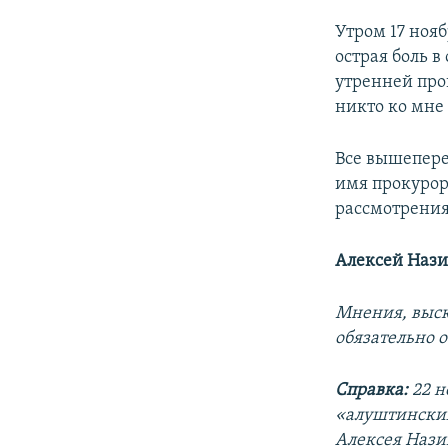
Утром 17 нояб
острая боль в
утренней пров
никто ко мне
Все вышепере
имя прокурор
рассмотрения
Алексей Наз
Мнения, выск
обязательно 
Справка:
22 н
«алуштинских 
Алексея Нази