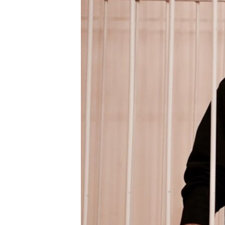
ПОБЕДИТЕЛЕЙ НЕ СУДЯТ?
КРЫМ.НЕПОКОРЕННЫЙ
ELIFBE
УКРАИНСКАЯ ПРОБЛЕМА КРЫМА