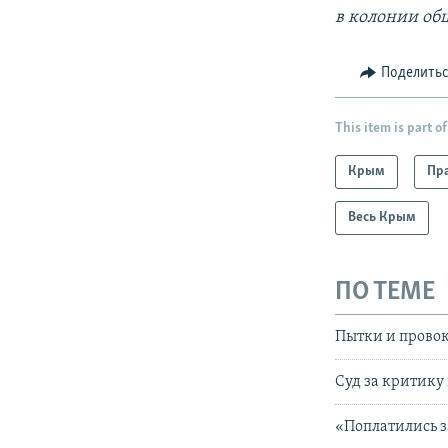
в колонии об
Поделить
This item is part of
Крым
Пра
Весь Крым
ПО ТЕМЕ
Пытки и прово
Суд за критику
«Поплатились 