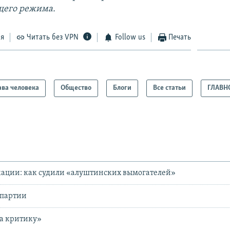
щего режима.
ся
Читать без VPN
Follow us
Печать
ва человека
Общество
Блоги
Все статьи
ГЛАВН
кации: как судили «алуштинских вымогателей»
 партии
за критику»