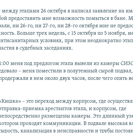
 между этапами 26 октября я написал заявление на и
бой предоставить мне возможность помыться в бане. М
ли, ни 26-го, ни 27-го, ни 28-го октября мне не предо
ость. Больше трех недель, с 15 октября по 5 ноября, м
антисанитарных условиях, при этом неоднократно эта
частия в судебных заседаниях.
21:00 меня под предлогом этапа вывели из камеры СИЗ
ледовало – меня поместили в полутемный сырой подва
родержали в нем около двух часов, после чего опять в
«Кишка» – это переход между корпусом, где осуществл
отправка-приемка арестантов этапа, и корпусом, где
непосредственно размещены камеры. Это длинный узк
котором проходят коммуникации. В подвале высокая в
сырость, канализация в неисправности и трубы постоя