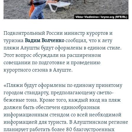
ПРИСОЕДИНЯЙТЕСЬ!
ПОБЕДИТЕЛЕЙ НЕ СУДЯТ?
КРЫМ.НЕПОКОРЕННЫЙ
ELIFBE
Подконтрольный России министр курортов и
УКРАИНСКАЯ ПРОБЛЕМА КРЫМА
туризма
Вадим Волченко
сообщил, что к лету
Все сайты RFE/RL
пляжи Алушты будут оформлены в едином стиле.
Этот вопрос обсуждали на расширенном
совещании по подготовке и проведению
курортного сезона в Алуште.
«Пляжи будут оформлены по единому принятому
городом стандарту, предполагающему светло-
бежевые тона. Кроме того, каждый вход на пляж
должен быть обеспечен единообразным
информационным стендом со всей необходимой
информацией для туриста. В Алуштинском регионе
планирует работать более 80 благоустроенных