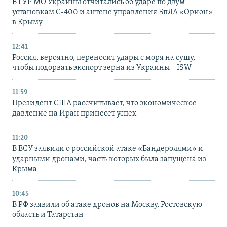
В ГУР МО Украины отчитались об ударе по двум
установкам С-400 и антене управления БпЛА «Орион»
в Крыму
12:41
Россия, вероятно, переносит удары с моря на сушу,
чтобы подорвать экспорт зерна из Украины – ISW
11:59
Президент США рассчитывает, что экономическое
давление на Иран принесет успех
11:20
В ВСУ заявили о российской атаке «Бандеролями» и
ударными дронами, часть которых была запущена из
Крыма
10:45
В РФ заявили об атаке дронов на Москву, Ростовскую
область и Татарстан