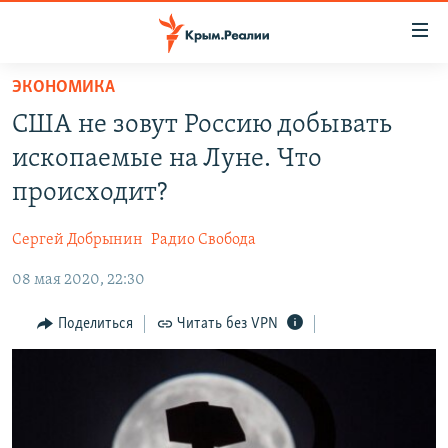
Доступность
ссылки
Вернуться
ЭКОНОМИКА
к
НОВОСТИ
США не зовут Россию добывать
основному
СПЕЦПРОЕКТЫ
содержанию
ископаемые на Луне. Что
ВОДА
Вернутся
ГРУЗ 200
происходит?
к
ИСТОРИЯ
КАРТА ВОЕННЫХ ОБЪЕКТОВ КРЫМА
главной
Сергей Добрынин
Радио Свобода
ЕЩЕ
11 ЛЕТ ОККУПАЦИИ КРЫМА. 11 ИСТОРИЙ СОПРОТИВЛЕНИЯ
навигации
Вернутся
08 мая 2020, 22:30
РАДІО СВОБОДА
ИНТЕРАКТИВ
к
КАК ОБОЙТИ БЛОКИРОВКУ
ИНФОГРАФИКА
Поделиться
Читать без VPN
поиску
ТЕЛЕПРОЕКТ КРЫМ.РЕАЛИИ
Українською
СОВЕТЫ ПРАВОЗАЩИТНИКОВ
Qırımtatar
ПРОПАВШИЕ БЕЗ ВЕСТИ