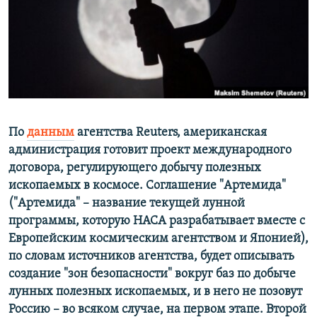
ПРИСОЕДИНЯЙТЕСЬ!
ПОБЕДИТЕЛЕЙ НЕ СУДЯТ?
КРЫМ.НЕПОКОРЕННЫЙ
ELIFBE
УКРАИНСКАЯ ПРОБЛЕМА КРЫМА
Все сайты RFE/RL
По
данным
агентства Reuters, американская
администрация готовит проект международного
договора, регулирующего добычу полезных
ископаемых в космосе. Соглашение "Артемида"
("Артемида" – название текущей лунной
программы, которую НАСА разрабатывает вместе с
Европейским космическим агентством и Японией),
по словам источников агентства, будет описывать
создание "зон безопасности" вокруг баз по добыче
лунных полезных ископаемых, и в него не позовут
Россию – во всяком случае, на первом этапе. Второй