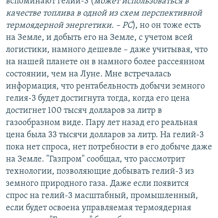
вспоминают гелий-3 (
может использоваться в
качестве топлива в одной из схем перспективной
термоядерной энергетики. – РС
), но он тоже есть
на Земле, и добыть его на Земле, с учетом всей
логистики, намного дешевле – даже учитывая, что
на нашей планете он в намного более рассеянном
состоянии, чем на Луне. Мне встречалась
информация, что рентабельность добычи земного
гелия-3 будет достигнута тогда, когда его цена
достигнет 100 тысяч долларов за литр в
газообразном виде. Пару лет назад его реальная
цена была 33 тысячи долларов за литр. На гелий-3
пока нет спроса, нет потребности в его добыче даже
на Земле. "Газпром" сообщал, что рассмотрит
технологии, позволяющие добывать гелий-3 из
земного природного газа. Даже если появится
спрос на гелий-3 масштабный, промышленный,
если будет освоена управляемая термоядерная