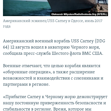
ПРИСОЕДИНЯЙТЕСЬ!
ПОБЕДИТЕЛЕЙ НЕ СУДЯТ?
КРЫМ.НЕПОКОРЕННЫЙ
Американский эсминец USS Carney в Одессе, июль 2017
ELIFBE
года
УКРАИНСКАЯ ПРОБЛЕМА КРЫМА
Все сайты RFE/RL
Американский военный корабль USS Carney (DDG
64) 12 августа вошел в акваторию Черного моря,
сообщила пресс-служба Шестого флота ВМС США.
Военные отмечают, что целью корабля являются
«оборонные операции», а также расширение
возможностей и взаимодействия с союзниками и
партнерами в регионе.
«Прибытие Carney к Черному морю демонстрирует
нашу постоянную приверженность безопасности и
стабильности в регионе. Время, которое мы