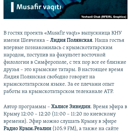
ПРИСОЕДИНЯЙТЕСЬ!
ПОБЕДИТЕЛЕЙ НЕ СУДЯТ?
КРЫМ.НЕПОКОРЕННЫЙ
ELIFBE
В гостях проекта «Musafir vaqtı» выпускница КНУ
УКРАИНСКАЯ ПРОБЛЕМА КРЫМА
имени Шевченка –
Лидия Полянская
. Наша гостья
Все сайты RFE/RL
впервые познакомилась с крымскотатарским
народом, поступив на факультет восточной
филологии в Симферополе, с тех пор все ее близкие
друзья – это крымские татары. В настоящее время
Лидия Полянская свободно говорит на
крымскотатарском языке. За ее плечами опыт
работы на крымскотатарском телеканале АТР.
Автор программы –
Халисе Зинедин
. Время эфира в
Крыму 12:00 – 12:20 (11:00 – 11:20 по киевскому
времени). Эфир можно слушать Крыму в эфире
Радио Крым.Реалии
(105.9 FM), а также на сайте