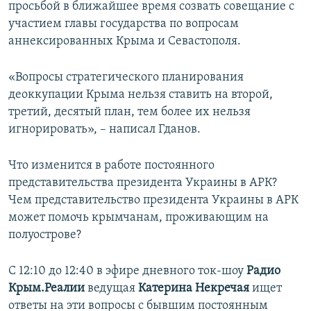
просьбой в ближайшее время созвать совещание с
ПРИСОЕДИНЯЙТЕСЬ!
ПОБЕДИТЕЛЕЙ НЕ СУДЯТ?
участием главы государства по вопросам
КРЫМ.НЕПОКОРЕННЫЙ
аннексированных Крыма и Севастополя.
ELIFBE
«Вопросы стратегического планирования
УКРАИНСКАЯ ПРОБЛЕМА КРЫМА
деоккупации Крыма нельзя ставить на второй,
Все сайты RFE/RL
третий, десятый план, тем более их нельзя
игнорировать», – написал Гданов.
Что изменится в работе постоянного
представительства президента Украины в АРК?
Чем представительство президента Украины в АРК
может помочь крымчанам, проживающим на
полуострове?
С 12:10 до 12:40 в эфире дневного ток-шоу
Радио
Крым.Реалии
ведущая
Катерина Некречая
ищет
ответы на эти вопросы с бывшим постоянным