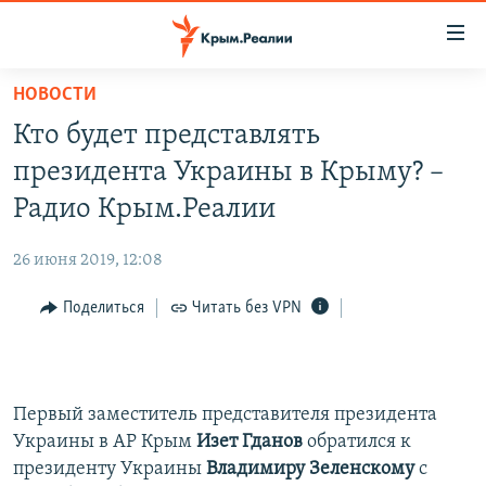
Доступность
ссылки
Вернуться
НОВОСТИ
к
НОВОСТИ
Кто будет представлять
основному
СПЕЦПРОЕКТЫ
содержанию
президента Украины в Крыму? –
ВОДА
Вернутся
ГРУЗ 200
Радио Крым.Реалии
к
ИСТОРИЯ
КАРТА ВОЕННЫХ ОБЪЕКТОВ КРЫМА
главной
26 июня 2019, 12:08
ЕЩЕ
11 ЛЕТ ОККУПАЦИИ КРЫМА. 11 ИСТОРИЙ СОПРОТИВЛЕНИЯ
навигации
Вернутся
Поделиться
Читать без VPN
РАДІО СВОБОДА
ИНТЕРАКТИВ
к
КАК ОБОЙТИ БЛОКИРОВКУ
ИНФОГРАФИКА
поиску
ТЕЛЕПРОЕКТ КРЫМ.РЕАЛИИ
Українською
Первый заместитель представителя президента
СОВЕТЫ ПРАВОЗАЩИТНИКОВ
Украины в АР Крым
Изет Гданов
обратился к
Qırımtatar
президенту Украины
Владимиру Зеленскому
с
ПРОПАВШИЕ БЕЗ ВЕСТИ