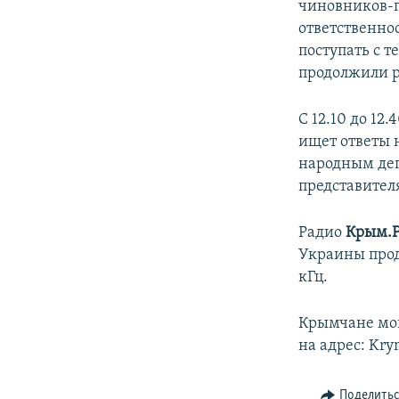
ПОБЕДИТЕЛЕЙ НЕ СУДЯТ?
чиновников-п
ответственно
КРЫМ.НЕПОКОРЕННЫЙ
поступать с 
ELIFBE
продолжили р
УКРАИНСКАЯ ПРОБЛЕМА КРЫМА
С 12.10 до 12
ищет ответы 
народным де
представител
Радио
Крым.
Украины прод
кГц.
Крымчане могу
на адрес: Kry
Поделить