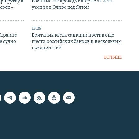
аршрутку в
Военные РФ проводят вторые за день
овек –
учения в Оливе под Ялтой
13:25
Украине
Британия ввела санкции против еще
е судно
шести российских банков и нескольких
предприятий
БОЛЬШЕ