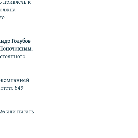
 привлечь к
должна
но
ндр Голубов
 Поночовным
;
остоянного
иокомпанией
стоте 549
26 или писать