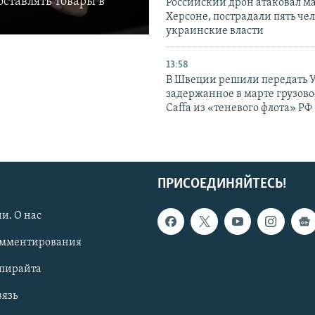
ставлять товары в
Российский дрон атаковал м
Херсоне, пострадали пять чел
украинские власти
13:58
В Швеции решили передать 
задержанное в марте грузово
Caffa из «теневого флота» РФ
ПРИСОЕДИНЯЙТЕСЬ!
и. О нас
омментирования
опирайта
вязь