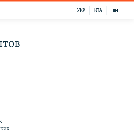
УКР
КТА
тов –
х
ских