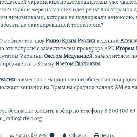
редателей украинским правоохранителям уже удалось
сти? О какой мере наказания идет речь? Как Украина 
теми чиновниками, которые не поддержали аннексию, 
аботать на оккупированной территории?
.40 в эфире ток-шоу
Радио Крым.Реалии
ведущий
Алекса
на эти вопросы с заместителем прокурора АРК
Игорем
путатом Украины
Олегом Медуницей
; заместителем п
я президента в Крыму
Изетом Гдановым
.
Реалии
совместно с Национальной общественной рад
олжает вещание на Крым на средних волнах АМ на ча
т бесплатно звонить в эфир по телефону 8 800 100 69 
m_radio@rferl.org
ся
Читать без VPN
Follow us
Печать