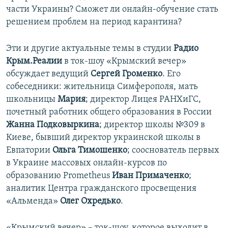
части Украины? Сможет ли онлайн-обучение стать
решением проблем на период карантина?
Эти и другие актуальные темы в студии
Радио
Крым.Реалии
в ток-шоу «Крымский вечер»
обсуждает ведущий
Сергей Громенко
. Его
собеседники: жительница Симферополя, мать
школьницы
Мария
; директор Лицея РАНХиГС,
почетный работник общего образования в России
Жанна Подковыркина
; директор школы №309 в
Киеве, бывший директор украинской школы в
Евпатории
Ольга Тимошенко
; сооснователь первых
в Украине массовых онлайн-курсов по
образованию Prometheus
Иван Примаченко
;
аналитик Центра гражданского просвещения
«Альменда»
Олег Охредько
.
«Крымский вечер» – ток-шоу, которое выходит в