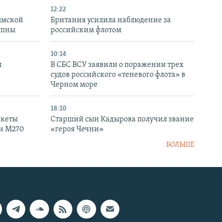
12:22
ымской
Британия усилила наблюдение за
упны
российским флотом
10:14
ы
В СБС ВСУ заявили о поражении трех
судов российского «теневого флота» в
Черном море
18:10
акеты
Старший сын Кадырова получил звание
ки M270
«героя Чечни»
БОЛЬШЕ