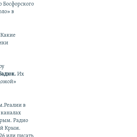
о Босфорского
ло» в
 Какие
ики
оу
Бадюк.
Их
Домой»
м.Реалии в
 каналах
Крым. Радио
ый Крым.
26 или писать