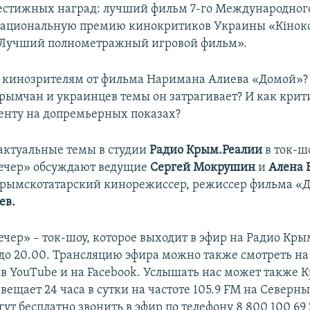
естижных наград: лучший фильм 7-го Международног
национальную премию кинокритиков Украины «Кіноко
Лучший полнометражный игровой фильм».
 кинозрителям от фильма Наримана Алиева «Домой»?
рымчан и украинцев темы он затрагивает? И как крит
енту на допремьерных показах?
 актуальные темы в студии
Радио Крым.Реалии
в ток-ш
ечер» обсуждают ведущие
Сергей Мокрушин
и
Алена 
крымскотатарский кинорежиссер, режиссер фильма «
ев.
чер» – ток-шоу, которое выходит в эфир на Радио Кры
0 до 20.00. Трансляцию эфира можно также смотреть на
в YouTube и на Facebook. Услышать нас может также 
вещает 24 часа в сутки на частоте 105.9 FM на Северн
т бесплатно звонить в эфир по телефону 8 800 100 69 