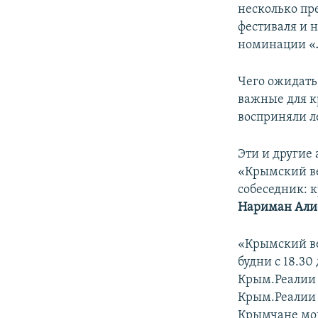
несколько пр
фестиваля и 
номинации «
Чего ожидать
важные для к
восприняли л
Эти и другие
«Крымский в
собеседник: 
Нариман Али
«Крымский ве
будни с 18.3
Крым.Реалии 
Крым.Реалии 
Крымчане могу