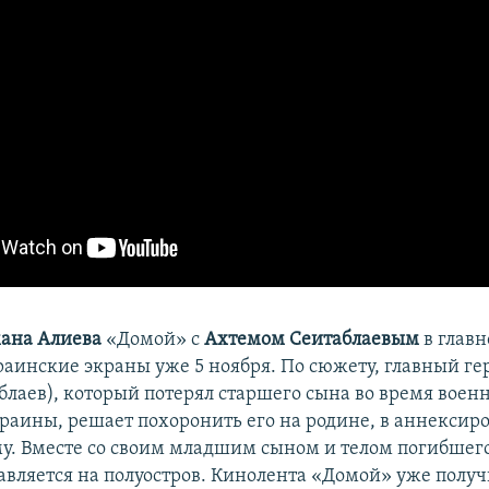
ана Алиева
«Домой» с
Ахтемом Сеитаблаевым
в главн
раинские экраны уже 5 ноября. По сюжету, главный ге
блаев), который потерял старшего сына во время воен
краины, решает похоронить его на родине, в аннекси
у. Вместе со своим младшим сыном и телом погибшег
авляется на полуостров. Кинолента «Домой» уже полу