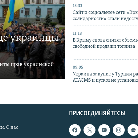
13:33
Сайт и социальные сети «Кр
солидарности» стали недост
11:18
где украинцы
В Крыму снова снизят объем
свободной продажи топлива
щиты прав украинской
09:05
Украина закупит у Турции р
ATACMS и пусковые установ
ПРИСОЕДИНЯЙТЕСЬ!
и. О нас