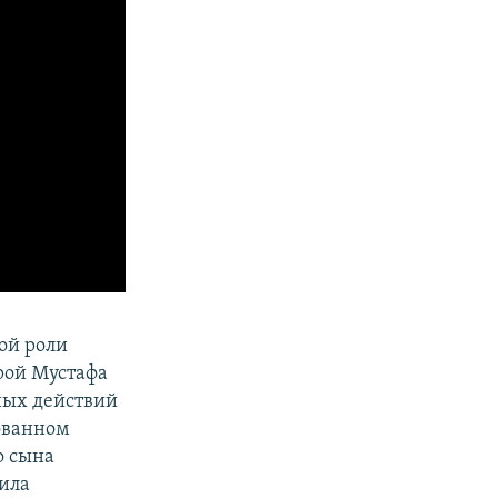
ой роли
рой Мустафа
ных действий
рованном
о сына
чила