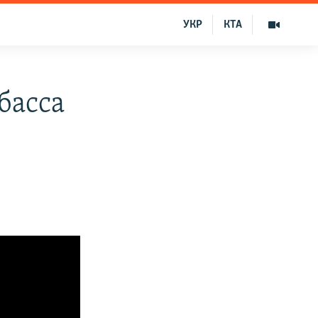
УКР
КТА
басса