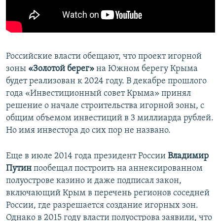
ПРИСОЕДИНЯЙТЕСЬ!
ПОБЕДИТЕЛЕЙ НЕ СУДЯТ?
КРЫМ.НЕПОКОРЕННЫЙ
ELIFBE
Российские власти обещают, что проект игорной
УКРАИНСКАЯ ПРОБЛЕМА КРЫМА
зоны
«Золотой берег»
на Южном берегу Крыма
Все сайты RFE/RL
будет реализован к 2024 году. В декабре прошлого
года «Инвестиционный совет Крыма» принял
решение о начале строительства игорной зоны, с
общим объемом инвестиций в 3 миллиарда рублей.
Но имя инвестора до сих пор не названо.
Еще в июле 2014 года президент России
Владимир
Путин
пообещал построить на аннексированном
полуострове казино и даже подписал закон,
включающий Крым в перечень регионов соседней
России, где разрешается создание игорных зон.
Однако в 2015 году власти полуострова заявили, что