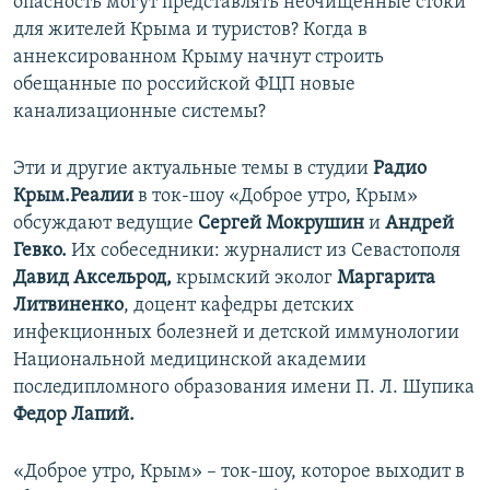
опасность могут представлять неочищенные стоки
для жителей Крыма и туристов? Когда в
аннексированном Крыму начнут строить
обещанные по российской ФЦП новые
канализационные системы?
Эти и другие актуальные темы в студии
Радио
Крым.Реалии
в ток-шоу «Доброе утро, Крым»
обсуждают ведущие
Сергей Мокрушин
и
Андрей
Гевко.
Их собеседники: журналист из Севастополя
Давид Аксельрод,
крымский эколог
Маргарита
Литвиненко
, доцент кафедры детских
инфекционных болезней и детской иммунологии
Национальной медицинской академии
последипломного образования имени П. Л. Шупика
Федор Лапий.
«Доброе утро, Крым» – ток-шоу, которое выходит в