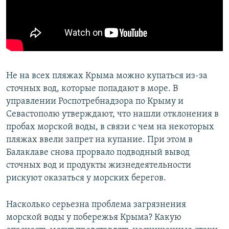
ПРИСОЕДИНЯЙТЕСЬ!
ПОБЕДИТЕЛЕЙ НЕ СУДЯТ?
КРЫМ.НЕПОКОРЕННЫЙ
ELIFBE
УКРАИНСКАЯ ПРОБЛЕМА КРЫМА
Не на всех пляжах Крыма можно купаться из-за
Все сайты RFE/RL
сточных вод, которые попадают в море. В
управлении Роспотребнадзора по Крыму и
Севастополю утверждают, что нашли отклонения в
пробах морской воды, в связи с чем на некоторых
пляжах ввели запрет на купание. При этом в
Балаклаве снова прорвало подводный вывод
сточных вод и продукты жизнедеятельности
рискуют оказаться у морских берегов.
Насколько серьезна проблема загрязнения
морской воды у побережья Крыма? Какую