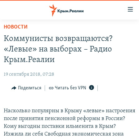
Доступность
ссылки
Вернуться
НОВОСТИ
к
НОВОСТИ
Коммунисты возвращаются?
основному
СПЕЦПРОЕКТЫ
содержанию
«Левые» на выборах – Радио
ВОДА
Вернутся
ГРУЗ 200
Крым.Реалии
к
ИСТОРИЯ
КАРТА ВОЕННЫХ ОБЪЕКТОВ КРЫМА
главной
19 сентября 2018, 07:28
ЕЩЕ
11 ЛЕТ ОККУПАЦИИ КРЫМА. 11 ИСТОРИЙ СОПРОТИВЛЕНИЯ
навигации
Вернутся
Поделиться
Читать без VPN
РАДІО СВОБОДА
ИНТЕРАКТИВ
к
КАК ОБОЙТИ БЛОКИРОВКУ
ИНФОГРАФИКА
поиску
Насколько популярны в Крыму «левые» настроения
ТЕЛЕПРОЕКТ КРЫМ.РЕАЛИИ
Українською
после принятия пенсионной реформы в России?
СОВЕТЫ ПРАВОЗАЩИТНИКОВ
Кому выгодны поставки ильменита в Крым?
Qırımtatar
Изжила ли себя Свободная экономическая зона
ПРОПАВШИЕ БЕЗ ВЕСТИ