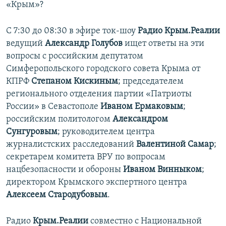
«Крым»?
ПРИСОЕДИНЯЙТЕСЬ!
ПОБЕДИТЕЛЕЙ НЕ СУДЯТ?
КРЫМ.НЕПОКОРЕННЫЙ
С 7:30 до 08:30 в эфире ток-шоу
Радио Крым.Реалии
ведущий
Александр Голубов
ищет ответы на эти
ELIFBE
вопросы с российским депутатом
УКРАИНСКАЯ ПРОБЛЕМА КРЫМА
Симферопольского городского совета Крыма от
Все сайты RFE/RL
КПРФ
Степаном Кискиным
; председателем
регионального отделения партии «Патриоты
России» в Севастополе
Иваном Ермаковым
;
российским политологом
Александром
Сунгуровым
; руководителем центра
журналистских расследований
Валентиной Самар
;
секретарем комитета ВРУ по вопросам
нацбезопасности и обороны
Иваном Винныком
;
директором Крымского экспертного центра
Алексеем Стародубовым
.
Радио
Крым.Реалии
совместно с Национальной