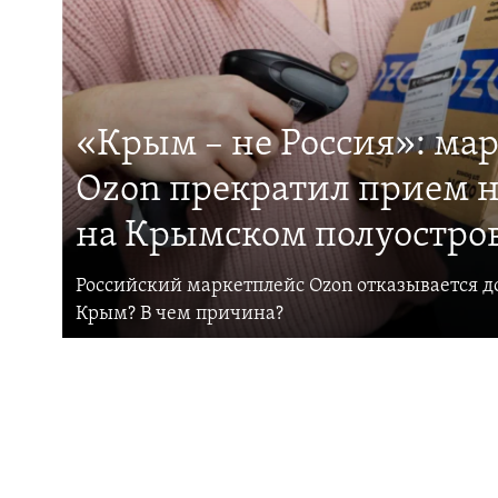
«Крым – не Россия»: ма
Ozon прекратил прием н
на Крымском полуостро
Российский маркетплейс Ozon отказывается до
Крым? В чем причина?