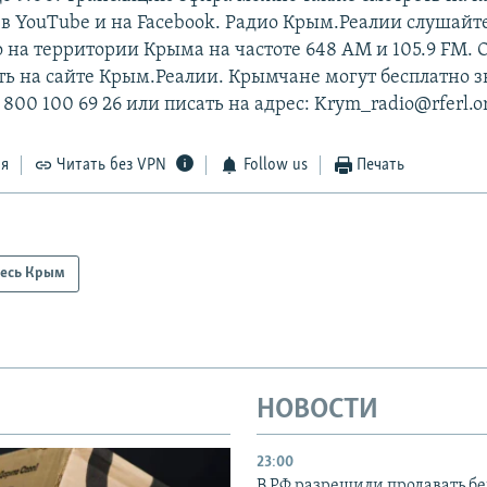
в YouTube и на Facebook. Радио Крым.Реалии слушайт
о на территории Крыма на частоте 648 АМ и 105.9 FМ. 
ь на сайте Крым.Реалии. Крымчане могут бесплатно з
 800 100 69 26 или писать на адрес: Krym_radio@rferl.o
ся
Читать без VPN
Follow us
Печать
есь Крым
НОВОСТИ
23:00
В РФ разрешили продавать б