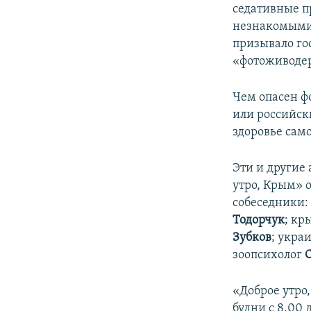
седативные п
незнакомыми
призывало го
«фотоживодер
Чем опасен ф
или российск
здоровье сам
Эти и другие
утро, Крым»
собеседники:
Тодорчук
; кр
Зубков
; укра
зоопсихолог
«Доброе утро
будни с 8.00