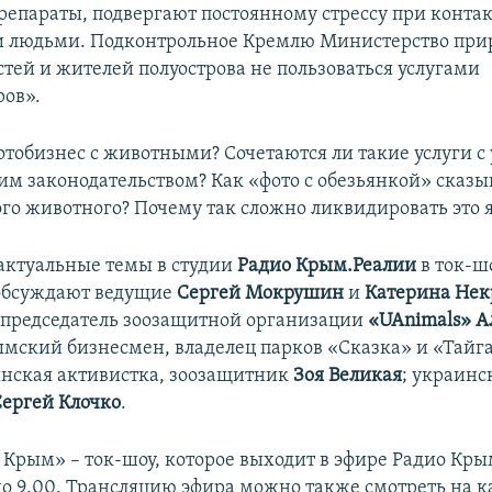
репараты, подвергают постоянному стрессу при контак
 людьми. Подконтрольное Кремлю Министерство пр
стей и жителей полуострова не пользоваться услугами
ов».
отобизнес с животными? Сочетаются ли такие услуги 
им законодательством? Как «фото с обезьянкой» сказы
ого животного? Почему так сложно ликвидировать это 
 актуальные темы в студии
Радио Крым.Реалии
в ток-ш
 обсуждают ведущие
Сергей Мокрушин
и
Катерина Нек
 председатель зоозащитной организации
«UAnimals»
А
ымский бизнесмен, владелец парков «Сказка» и «Тай
инская активистка, зоозащитник
Зоя Великая
; украинс
Сергей Клочко
.
, Крым» – ток-шоу, которое выходит в эфире Радио Кры
 до 9.00. Трансляцию эфира можно также смотреть на 