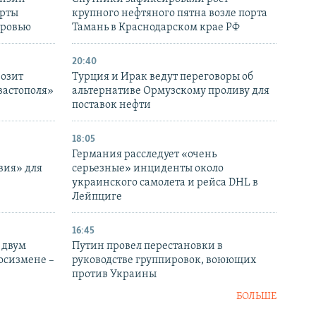
ерты
крупного нефтяного пятна возле порта
оровью
Тамань в Краснодарском крае РФ
20:40
розит
Турция и Ирак ведут переговоры об
вастополя»
альтернативе Ормузскому проливу для
поставок нефти
18:05
Германия расследует «очень
вия» для
серьезные» инциденты около
украинского самолета и рейса DHL в
Лейпциге
16:45
 двум
Путин провел перестановки в
госизмене –
руководстве группировок, воюющих
против Украины
БОЛЬШЕ