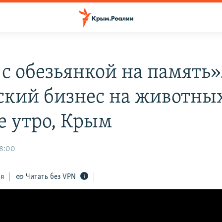
 с обезьянкой на память»
кий бизнес на животных
е утро, Крым
08:00
ся
Читать без VPN