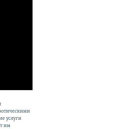
и
кзотическими
е услуги
т им