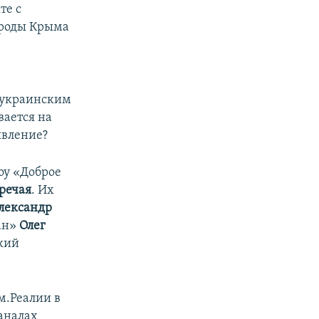
те с
ироды Крыма
с украинским
вается на
явление?
оу «Доброе
речая
. Их
лександр
ган»
Олег
кий
м.Реалии в
каналах