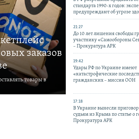
стандарта 1990-х годов: эксп
предупреждают об угрозе зд
21:27
До 10 лет лишения свободы г
ркетплейс
участнику «Самообороны Се
– Прокуратура АРК
овых заказов
19:42
ве
Удары РФ по Украине имеют
«катастрофические последст
ставлять товары в
гражданских – миссия ООН
17:18
В Украине вынесли приговор
судьям из Крыма по статье о 
Прокуратура АРК