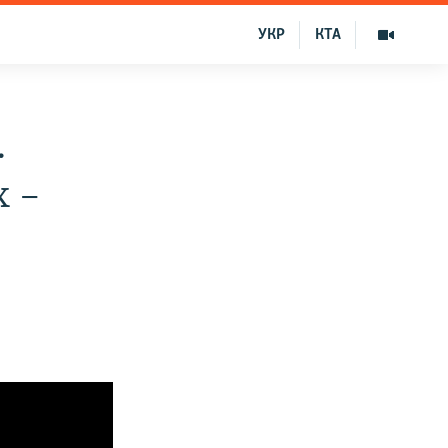
УКР
КТА
.
 –