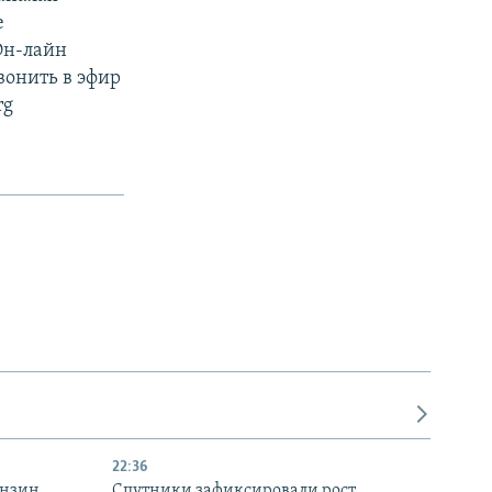
е
Он-лайн
вонить в эфир
rg
22:36
ензин
Спутники зафиксировали рост