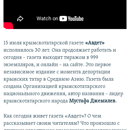
ПРИСОЕДИНЯЙТЕСЬ!
ПОБЕДИТЕЛЕЙ НЕ СУДЯТ?
КРЫМ.НЕПОКОРЕННЫЙ
ELIFBE
УКРАИНСКАЯ ПРОБЛЕМА КРЫМА
15 июля крымскотатарской газете
«Авдет»
Все сайты RFE/RL
исполнилось 30 лет. Она продолжает работать и
сегодня – газета выходит тиражом в 999
экземпляров, и онлайн – на сайте. Это первое
независимое издание с момента депортации
крымских татар в Среднюю Азию. Газета была
создана Организацией крымскотатарского
национального движения, автор названия – лидер
крымскотатарского народа
Мустафа Джемилев.
Как сегодня живет газета «Авдет»? О чем
рассказывает своим читателям? Что произошло с