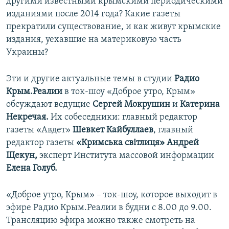
другими известными крымскими периодическими
изданиями после 2014 года? Какие газеты
прекратили существование, и как живут крымские
издания, уехавшие на материковую часть
Украины?
Эти и другие актуальные темы в студии
Радио
Крым.Реалии
в ток-шоу «Доброе утро, Крым»
обсуждают ведущие
Сергей Мокрушин
и
Катерина
Некречая.
Их собеседники: главный редактор
газеты «Авдет»
Шевкет Кайбуллаев
, главный
редактор газеты
«Кримська світлиця» Андрей
Щекун,
эксперт Института массовой информации
Елена Голуб.
«Доброе утро, Крым» – ток-шоу, которое выходит в
эфире Радио Крым.Реалии в будни с 8.00 до 9.00.
Трансляцию эфира можно также смотреть на