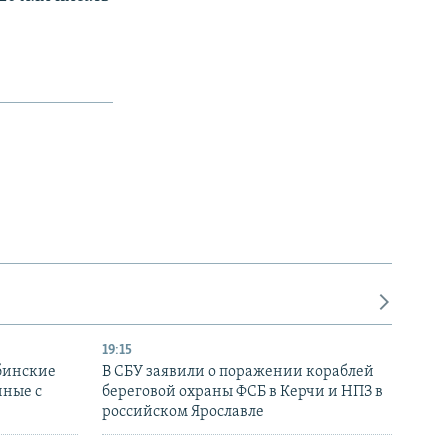
19:15
бинские
В СБУ заявили о поражении кораблей
нные с
береговой охраны ФСБ в Керчи и НПЗ в
российском Ярославле