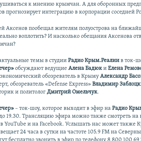
ушиваться к мнению крымчан. А для оборонных пред
в прогнозирует интеграцию в корпорации соседней Ро
ей Аксенов пообещал жителям полуострова на ближайш
 реально воплотить? И насколько обещания Аксенова от
ымчан?
 актуальные темы в студии
Радио Крым.Реалии
в ток-ш
ечер»
обсуждают ведущие
Алена Бадюк
и
Елена Ремов
 экономический обозреватель в Крыму
Александр Басо
рт, обозреватель «Defense Express»
Владимир Заблоц
орик и политолог
Дмитрий Омельчук
.
ечер»
– ток-шоу, которое выходит в эфир на
Радио Кры
 до 19.30. Трансляцию эфира можно также смотреть на
в YouTube и на Facebook. Услышать нас может также 
вещает 24 часа в сутки на частоте 105.9 FM на Северн
т бесплатно звонить в эфир по телефону 8 800 100 69 