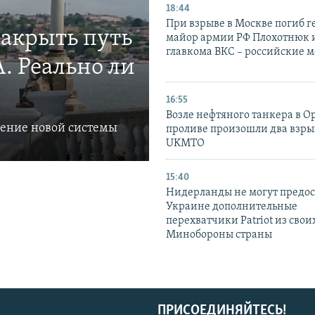
18:44
При взрыве в Москве погиб г
закрыть путь
майор армии РФ Плохотнюк и
главкома ВКС – российские 
. Реально ли
16:55
Возле нефтяного танкера в 
ление новой системы
проливе произошли два взры
UKMTO
15:40
Нидерланды не могут предос
Украине дополнительные
перехватчики Patriot из своих
Минобороны страны
ПРИСОЕДИНЯЙТЕСЬ!