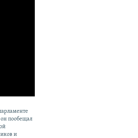
парламенте
, он пообещал
ой
ников и