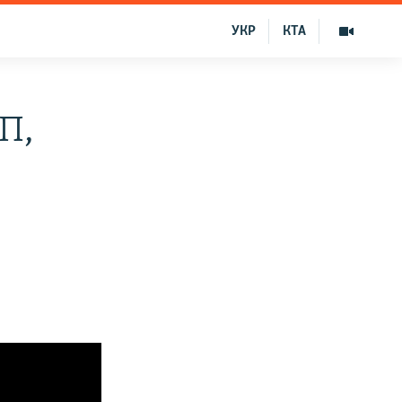
УКР
КТА
П,