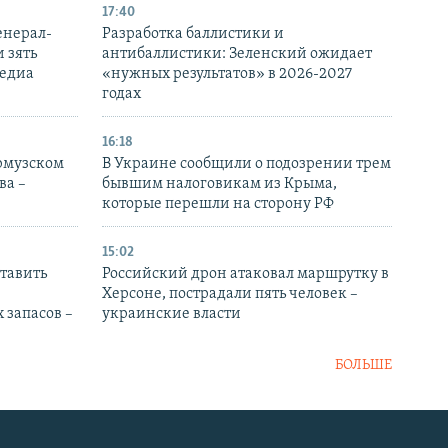
17:40
енерал-
Разработка баллистики и
 зять
антибаллистики: Зеленский ожидает
медиа
«нужных результатов» в 2026-2027
годах
16:18
Ормузском
В Украине сообщили о подозрении трем
ва –
бывшим налоговикам из Крыма,
которые перешли на сторону РФ
15:02
тавить
Российский дрон атаковал маршрутку в
Херсоне, пострадали пять человек –
 запасов –
украинские власти
БОЛЬШЕ