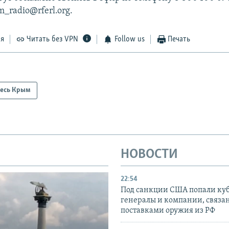
m_radio@rferl.org.
ся
Читать без VPN
Follow us
Печать
есь Крым
НОВОСТИ
22:54
Под санкции США попали ку
генералы и компании, связа
поставками оружия из РФ