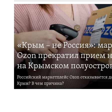
«Крым – не Россия»: ма
Ozon прекратил прием н
на Крымском полуостро
Российский маркетплейс Ozon отказывается до
Крым? В чем причина?