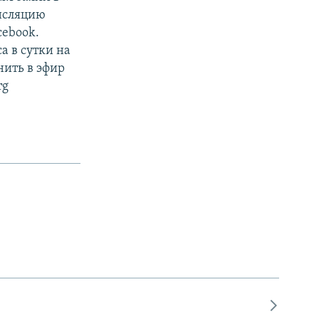
ансляцию
cebook.
а в сутки на
нить в эфир
rg