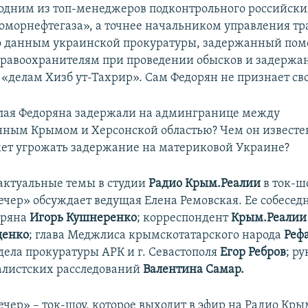
 одним из топ-менеджеров подконтрольного российски
морнефтегаза», а точнее начальником управления тр
о данным украинской прокуратуры, задержанный пом
равоохранителям при проведении обысков и задержа
«делам Хизб ут-Тахрир». Сам Федорян не признает св
лая Федоряна задержали на админгранице между
ным Крымом и Херсонской областью? Чем он известен
т угрожать задержание на материковой Украине?
 актуальные темы в студии
Радио Крым.Реалии
в ток-ш
чер» обсуждает ведущая Елена Ремовская. Ее собесед
оряна
Игорь Кушнеренко
; корреспондент
Крым.Реалии
щенко
; глава Меджлиса крымскотатарского народа
Реф
дела прокуратуры АРК и г. Севастополя
Егор Ребров
; р
алистских расследований
Валентина Самар.
чер» – ток-шоу, которое выходит в эфир на Радио Кры