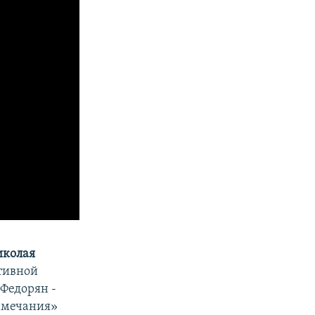
иколая
ативной
Федорян -
имечания»