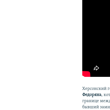
ПОБЕДИТЕЛЕЙ НЕ СУДЯТ?
КРЫМ.НЕПОКОРЕННЫЙ
ELIFBE
УКРАИНСКАЯ ПРОБЛЕМА КРЫМА
Херсонский г
Федоряна
, к
границе межд
бывший замн