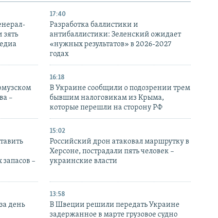
17:40
енерал-
Разработка баллистики и
 зять
антибаллистики: Зеленский ожидает
медиа
«нужных результатов» в 2026-2027
годах
16:18
Ормузском
В Украине сообщили о подозрении трем
ва –
бывшим налоговикам из Крыма,
которые перешли на сторону РФ
15:02
тавить
Российский дрон атаковал маршрутку в
Херсоне, пострадали пять человек –
 запасов –
украинские власти
13:58
за день
В Швеции решили передать Украине
задержанное в марте грузовое судно