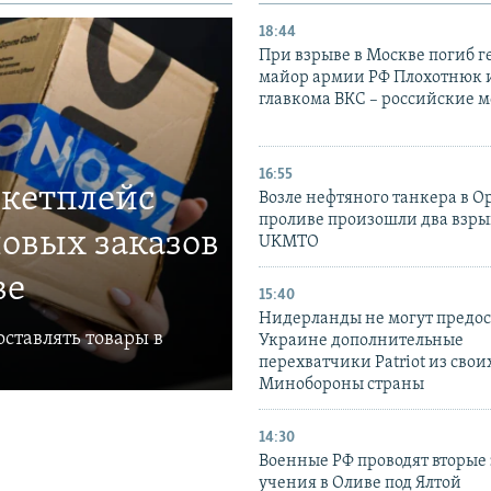
18:44
При взрыве в Москве погиб г
майор армии РФ Плохотнюк и
главкома ВКС – российские 
16:55
ркетплейс
Возле нефтяного танкера в 
проливе произошли два взры
овых заказов
UKMTO
ве
15:40
Нидерланды не могут предос
ставлять товары в
Украине дополнительные
перехватчики Patriot из своих
Минобороны страны
14:30
Военные РФ проводят вторые 
учения в Оливе под Ялтой