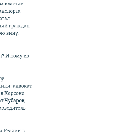
м властям
анспорта
огал
ний граждан
ою вину.
? И кому из
оу
ники: адвокат
в Херсоне
ат Чубаров
;
уководитель
м.Реалии в