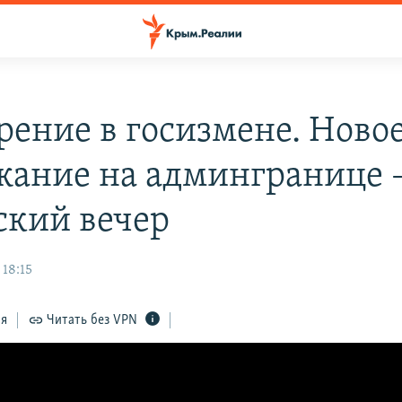
рение в госизмене. Ново
жание на админгранице 
кий вечер
 18:15
ся
Читать без VPN