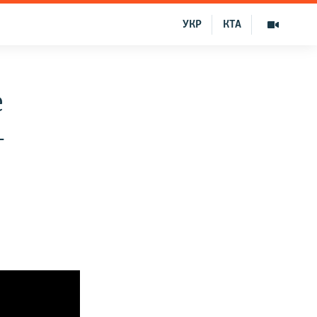
УКР
КТА
е
–