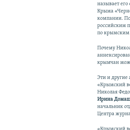
называет его
Крыма «Черно
компании. П
российским п
по крымским 
Почему Нико
аннексирован
крымчан може
Эти и другие
«Крымский ве
Николая Фед
Ирина Дома
начальник от
Центра журн
«Крымский ве