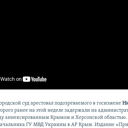
ородской суд арестовал подозреваемого в госизмене
Н
оторого ранее на этой неделе задержали на администр
у аннексированным Крымом и Херсонской областью. 
ачальника ГУ МВД Украины в АР Крым. Издание «Пр