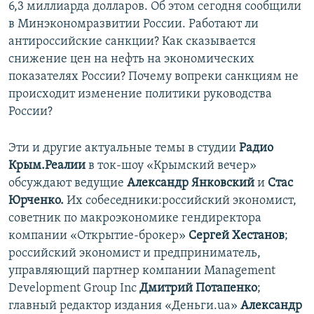
6,3 миллиарда долларов. Об этом сегодня сообщили
ПРИСОЕДИНЯЙТЕСЬ!
ПОБЕДИТЕЛЕЙ НЕ СУДЯТ?
в Минэкономразвитии России. Работают ли
КРЫМ.НЕПОКОРЕННЫЙ
антироссийские санкции? Как сказывается
снижение цен на нефть на экономических
ELIFBE
показателях России? Почему вопреки санкциям не
УКРАИНСКАЯ ПРОБЛЕМА КРЫМА
происходит изменение политики руководства
Все сайты RFE/RL
России?
Эти и другие актуальные темы в студии
Радио
Крым.Реалии
в ток-шоу «Крымский вечер»
обсуждают ведущие
Александр Янковский
и
Стас
Юрченко.
Их собеседники:российский экономист,
советник по макроэкономике гендиректора
компании «Открытие-брокер»
Сергей Хестанов
;
российский экономист и предприниматель,
управляющий партнер компании Management
Development Group Inc
Дмитрий Потапенко
;
главный редактор издания «Деньги.ua»
Александр