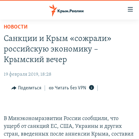
Доступность
ссылки
Вернуться
НОВОСТИ
к
НОВОСТИ
Санкции и Крым «сожрали»
основному
СПЕЦПРОЕКТЫ
содержанию
российскую экономику –
ВОДА
Вернутся
ГРУЗ 200
Крымский вечер
к
ИСТОРИЯ
КАРТА ВОЕННЫХ ОБЪЕКТОВ КРЫМА
главной
19 февраля 2019, 18:28
ЕЩЕ
11 ЛЕТ ОККУПАЦИИ КРЫМА. 11 ИСТОРИЙ СОПРОТИВЛЕНИЯ
навигации
Вернутся
Поделиться
Читать без VPN
РАДІО СВОБОДА
ИНТЕРАКТИВ
к
КАК ОБОЙТИ БЛОКИРОВКУ
ИНФОГРАФИКА
поиску
ТЕЛЕПРОЕКТ КРЫМ.РЕАЛИИ
Українською
В Минэкономразвитии России сообщили, что
СОВЕТЫ ПРАВОЗАЩИТНИКОВ
ущерб от санкций ЕС, США, Украины и других
Qırımtatar
стран, введенных после аннексии Крыма, составил
ПРОПАВШИЕ БЕЗ ВЕСТИ