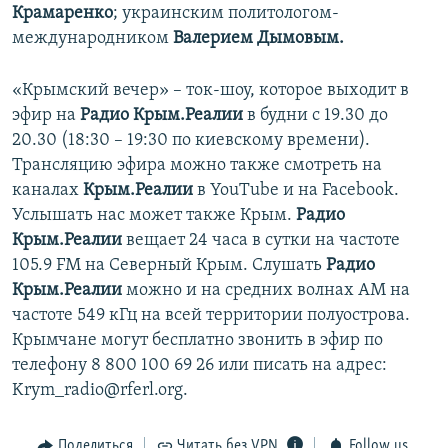
Крамаренко
; украинским политологом-
международником
Валерием Дымовым.
«Крымский вечер» – ток-шоу, которое выходит в
эфир на
Радио Крым.Реалии
в будни с 19.30 до
20.30 (18:30 – 19:30 по киевскому времени).
Трансляцию эфира можно также смотреть на
каналах
Крым.Реалии
в YouTube и на Facebook.
Услышать нас может также Крым.
Радио
Крым.Реалии
вещает 24 часа в сутки на частоте
105.9 FM на Северный Крым. Слушать
Радио
Крым.Реалии
можно и на средних волнах АМ на
частоте 549 кГц на всей территории полуострова.
Крымчане могут бесплатно звонить в эфир по
телефону 8 800 100 69 26 или писать на адрес:
Krym_radio@rferl.org.
Поделиться
Читать без VPN
Follow us