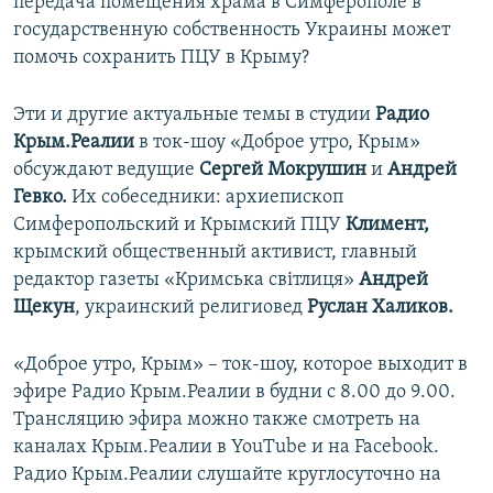
передача помещения храма в Симферополе в
государственную собственность Украины может
помочь сохранить ПЦУ в Крыму?
Эти и другие актуальные темы в студии
Радио
Крым.Реалии
в ток-шоу «Доброе утро, Крым»
обсуждают ведущие
Сергей Мокрушин
и
Андрей
Гевко.
Их собеседники: архиепископ
Симферопольский и Крымский ПЦУ
Климент,
крымский общественный активист, главный
редактор газеты «Кримська світлиця»
Андрей
Щекун
, украинский религиовед
Руслан Халиков.
«Доброе утро, Крым» – ток-шоу, которое выходит в
эфире Радио Крым.Реалии в будни с 8.00 до 9.00.
Трансляцию эфира можно также смотреть на
каналах Крым.Реалии в YouTube и на Facebook.
Радио Крым.Реалии слушайте круглосуточно на