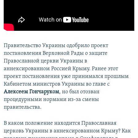
ПРИСОЕДИНЯЙТЕСЬ!
ПОБЕДИТЕЛЕЙ НЕ СУДЯТ?
КРЫМ.НЕПОКОРЕННЫЙ
ELIFBE
УКРАИНСКАЯ ПРОБЛЕМА КРЫМА
Правительство Украины одобрило проект
Все сайты RFE/RL
постановления Верховной Рады о защите
Православной церкви Украины в
аннексированном Россией Крыму. Ранее этот
проект постановления уже принимался прошлым
Кабинетом министров Украины во главе с
Алексеем Гончаруком
, но был отозван
процедурными нормами из-за смены
правительства.
В каком положение находится Православная
церковь Украины в аннексированном Крыму? Как