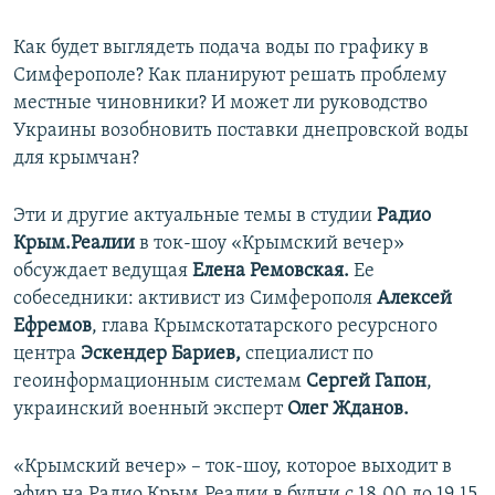
Как будет выглядеть подача воды по графику в
Симферополе? Как планируют решать проблему
местные чиновники? И может ли руководство
Украины возобновить поставки днепровской воды
для крымчан?
Эти и другие актуальные темы в студии
Радио
Крым.Реалии
в ток-шоу «Крымский вечер»
обсуждает ведущая
Елена Ремовская.
Ее
собеседники: активист из Симферополя
Алексей
Ефремов
, глава Крымскотатарского ресурсного
центра
Эскендер Бариев,
специалист по
геоинформационным системам
Сергей Гапон
,
украинский военный эксперт
Олег Жданов.
«Крымский вечер» – ток-шоу, которое выходит в
эфир на Радио Крым.Реалии в будни с 18.00 до 19.15.