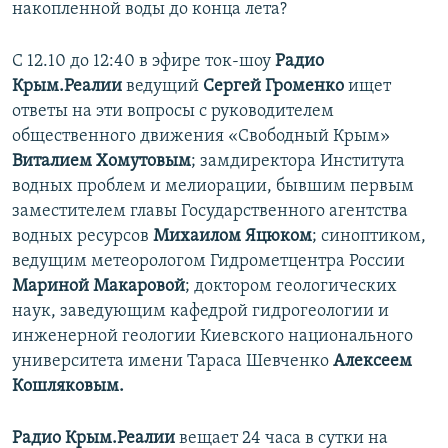
накопленной воды до конца лета?
ПРИСОЕДИНЯЙТЕСЬ!
ПОБЕДИТЕЛЕЙ НЕ СУДЯТ?
КРЫМ.НЕПОКОРЕННЫЙ
С 12.10 до 12:40 в эфире ток-шоу
Радио
Крым.Реалии
ведущий
Сергей Громенко
ищет
ELIFBE
ответы на эти вопросы с руководителем
УКРАИНСКАЯ ПРОБЛЕМА КРЫМА
общественного движения «Свободный Крым»
Все сайты RFE/RL
Виталием Хомутовым
; замдиректора Института
водных проблем и мелиорации, бывшим первым
заместителем главы Государственного агентства
водных ресурсов
Михаилом Яцюком
; синоптиком,
ведущим метеорологом Гидрометцентра России
Мариной Макаровой
; доктором геологических
наук, заведующим кафедрой гидрогеологии и
инженерной геологии Киевского национального
университета имени Тараса Шевченко
Алексеем
Кошляковым.
Радио Крым.Реалии
вещает 24 часа в сутки на