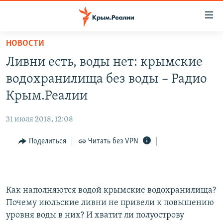
Доступность
ссылки
Вернуться
НОВОСТИ
к
НОВОСТИ
Ливни есть, воды нет: крымские
основному
СПЕЦПРОЕКТЫ
содержанию
водохранилища без воды – Радио
ВОДА
Вернутся
ГРУЗ 200
Крым.Реалии
к
ИСТОРИЯ
КАРТА ВОЕННЫХ ОБЪЕКТОВ КРЫМА
главной
31 июля 2018, 12:08
ЕЩЕ
11 ЛЕТ ОККУПАЦИИ КРЫМА. 11 ИСТОРИЙ СОПРОТИВЛЕНИЯ
навигации
Вернутся
Поделиться
Читать без VPN
РАДІО СВОБОДА
ИНТЕРАКТИВ
к
КАК ОБОЙТИ БЛОКИРОВКУ
ИНФОГРАФИКА
поиску
ТЕЛЕПРОЕКТ КРЫМ.РЕАЛИИ
Українською
Как наполняются водой крымские водохранилища?
СОВЕТЫ ПРАВОЗАЩИТНИКОВ
Почему июльские ливни не привели к повышению
Qırımtatar
уровня воды в них? И хватит ли полуострову
ПРОПАВШИЕ БЕЗ ВЕСТИ