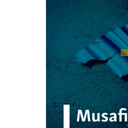
ПОБЕДИТЕЛЕЙ НЕ СУДЯТ?
КРЫМ.НЕПОКОРЕННЫЙ
ELIFBE
УКРАИНСКАЯ ПРОБЛЕМА КРЫМА