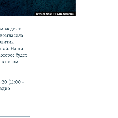
молодежи –
овозгласила
звития
жной. Наши
которое будет
 в новом
:20 (11:00 –
адио