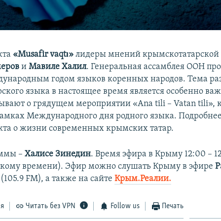
екта
«Musafir vaqtı»
лидеры мнений крымскотатарской 
еров
и
Мавиле Халил
. Генеральная ассамблея ООН пр
дународным годом языков коренных народов. Тема ра
ского языка в настоящее время является особенно ва
ывают о грядущем мероприятии «Ana tili – Vatan tili», 
рамках Международного дня родного языка. Подробнее
кта о жизни современных крымских татар.
аммы –
Халисе Зинедин
. Время эфира в Крыму 12:00 – 12
вскому времени). Эфир можно слушать Крыму в эфире
Р
(105.9 FM), а также на сайте
Крым.Реалии.
ся
Читать без VPN
Follow us
Печать