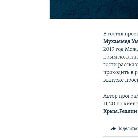
В гостях про
Мухаммед Ум
2019 год Меж
крымскотатар
гости рассказ
проходить в 
выпуске прое
Автор прогр
11:20 по кие
Крым.Реалии
Поделить