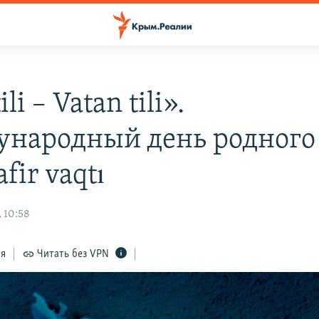
li – Vatan tili».
народный день родного
fir vaqtı
 10:58
ся
Читать без VPN