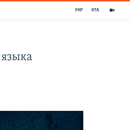
УКР
КТА
 языка