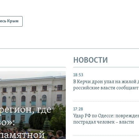
есь Крым
НОВОСТИ
18:53
В Керчи дрон упал на жилой 
российские власти сообщают
егион, где
17:28
Удар РФ по Одессе: поврежде
о»:
пострадал человек – власти
 памятной