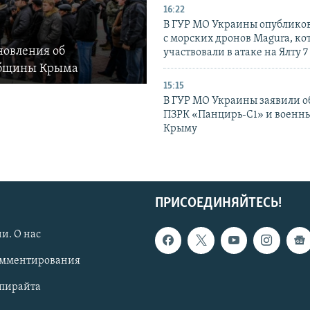
16:22
В ГУР МО Украины опублико
с морских дронов Magura, ко
новления об
участвовали в атаке на Ялту 7
общины Крыма
15:15
В ГУР МО Украины заявили об
ПЗРК «Панцирь-С1» и военны
Крыму
ПРИСОЕДИНЯЙТЕСЬ!
и. О нас
омментирования
опирайта