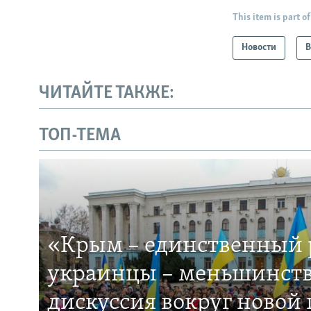
This item is part of
Новости
В
ЧИТАЙТЕ ТАКЖЕ:
ТОП-ТЕМА
«Крым – единственный р
украинцы – меньшинств
дискуссия вокруг новой