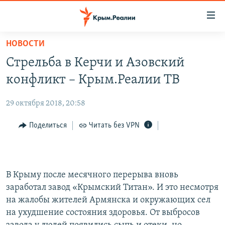
Доступность
ссылки
Вернуться
НОВОСТИ
к
НОВОСТИ
Стрельба в Керчи и Азовский
основному
СПЕЦПРОЕКТЫ
содержанию
конфликт – Крым.Реалии ТВ
ВОДА
Вернутся
ГРУЗ 200
к
29 октября 2018, 20:58
ИСТОРИЯ
КАРТА ВОЕННЫХ ОБЪЕКТОВ КРЫМА
главной
ЕЩЕ
Поделиться
Читать без VPN
11 ЛЕТ ОККУПАЦИИ КРЫМА. 11 ИСТОРИЙ СОПРОТИВЛЕНИЯ
навигации
Вернутся
РАДІО СВОБОДА
ИНТЕРАКТИВ
к
КАК ОБОЙТИ БЛОКИРОВКУ
ИНФОГРАФИКА
поиску
В Крыму после месячного перерыва вновь
ТЕЛЕПРОЕКТ КРЫМ.РЕАЛИИ
заработал завод «Крымский Титан». И это несмотря
Українською
СОВЕТЫ ПРАВОЗАЩИТНИКОВ
на жалобы жителей Армянска и окружающих сел
Qırımtatar
на ухудшение состояния здоровья. От выбросов
ПРОПАВШИЕ БЕЗ ВЕСТИ