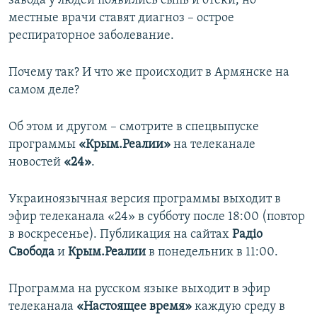
завода у людей появились сыпь и отеки, но
ПРИСОЕДИНЯЙТЕСЬ!
ПОБЕДИТЕЛЕЙ НЕ СУДЯТ?
местные врачи ставят диагноз – острое
респираторное заболевание.
КРЫМ.НЕПОКОРЕННЫЙ
ELIFBE
Почему так? И что же происходит в Армянске на
самом деле?
УКРАИНСКАЯ ПРОБЛЕМА КРЫМА
Все сайты RFE/RL
Об этом и другом – смотрите в спецвыпуске
программы
«Крым.Реалии»
на телеканале
новостей
«24»
.
Украиноязычная версия программы выходит в
эфир телеканала «24» в субботу после 18:00 (повтор
в воскресенье). Публикация на сайтах
Радіо
Свобода
и
Крым.Реалии
в понедельник в 11:00.
Программа на русском языке выходит в эфир
телеканала
«Настоящее время»
каждую среду в