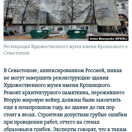
ПРИСОЕДИНЯЙТЕСЬ!
ПОБЕДИТЕЛЕЙ НЕ СУДЯТ?
КРЫМ.НЕПОКОРЕННЫЙ
ELIFBE
УКРАИНСКАЯ ПРОБЛЕМА КРЫМА
Все сайты RFE/RL
Реставрация Художественного музея имени Крошицкого в
Севастополе
В Севастополе, аннексированном Россией, никак
не могут завершить реконструкцию здания
Художественного музея имени Крошицкого.
Ремонт архитектурного памятника, пережившего
Вторую мировую войну, должны были закончить
еще в позапрошлом году, но здание до сих пор
стоит в лесах. Строители допустили грубые ошибки
при проведении работ, отчего на стенах
образовался грибок. Эксперты говорят, что к таким