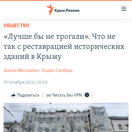
Доступность
ссылки
Вернуться
ОБЩЕСТВО
к
НОВОСТИ
«Лучше бы не трогали». Что не
основному
СПЕЦПРОЕКТЫ
содержанию
так с реставрацией исторических
ВОДА
Вернутся
ГРУЗ 200
зданий в Крыму
к
ИСТОРИЯ
КАРТА ВОЕННЫХ ОБЪЕКТОВ КРЫМА
главной
Антон Меснянко
Радио Свобода
ЕЩЕ
11 ЛЕТ ОККУПАЦИИ КРЫМА. 11 ИСТОРИЙ СОПРОТИВЛЕНИЯ
навигации
Вернутся
30 ноября 2021, 15:30
РАДІО СВОБОДА
ИНТЕРАКТИВ
к
КАК ОБОЙТИ БЛОКИРОВКУ
ИНФОГРАФИКА
Поделиться
Читать без VPN
поиску
ТЕЛЕПРОЕКТ КРЫМ.РЕАЛИИ
Українською
СОВЕТЫ ПРАВОЗАЩИТНИКОВ
Qırımtatar
ПРОПАВШИЕ БЕЗ ВЕСТИ