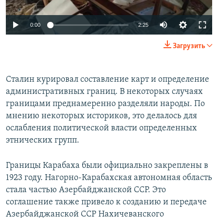
Auto
0:00
2:25
240p
Загрузить
360p
Auto
240p
360p
480p
480p
Сталин курировал составление карт и определение
административных границ. В некоторых случаях
720p
720p
1080p
границами преднамеренно разделяли народы. По
1080p
мнению некоторых историков, это делалось для
ослабления политической власти определенных
этнических групп.
Границы Карабаха были официально закреплены в
1923 году. Нагорно-Карабахская автономная область
стала частью Азербайджанской ССР. Это
соглашение также привело к созданию и передаче
Азербайджанской ССР Нахичеванского