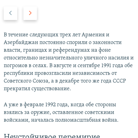
П
С
р
л
е
е
д
д
В течение следующих трех лет Армения и
ы
у
Азербайджан постоянно спорили о законности
д
ю
власти, границах и референдумах на фоне
у
щ
относительно незначительного уличного насилия и
щ
и
погромов в селах. В августе и сентябре 1991 года обе
и
й
республики провозгласили независимость от
й
с
Советского Союза, а в декабре того же года СССР
с
л
прекратил существование.
л
а
а
й
А уже в феврале 1992 года, когда обе стороны
й
д
взялись за оружие, оставленное советскими
д
войсками, началась полномасштабная война.
Неустойчивое перемирие