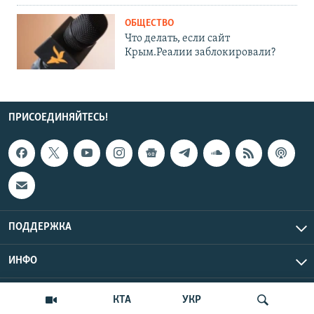
ОБЩЕСТВО
Что делать, если сайт
Крым.Реалии заблокировали?
ПРИСОЕДИНЯЙТЕСЬ!
ПОДДЕРЖКА
ИНФО
UTC+3
Copyright Крым.Реалии, 2026 | Все права защищены.
КТА
УКР