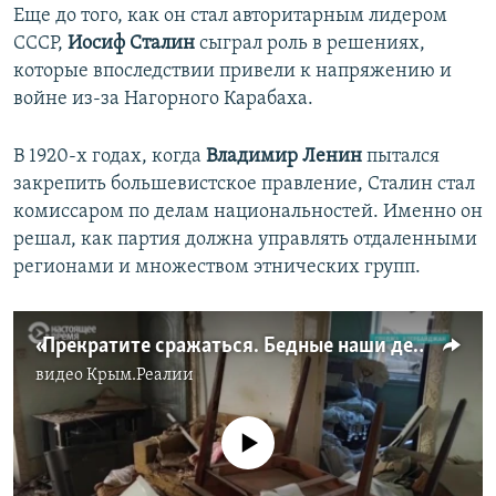
Еще до того, как он стал авторитарным лидером
СССР,
Иосиф Сталин
сыграл роль в решениях,
которые впоследствии привели к напряжению и
войне из-за Нагорного Карабаха.
В 1920-х годах, когда
Владимир Ленин
пытался
закрепить большевистское правление, Сталин стал
комиссаром по делам национальностей. Именно он
решал, как партия должна управлять отдаленными
регионами и множеством этнических групп.
«Прекратите сражаться. Бедные наши дети». Обстрелы в Нагорном Карабахе (видео)
видео
Крым.Реалии
No media source currently available