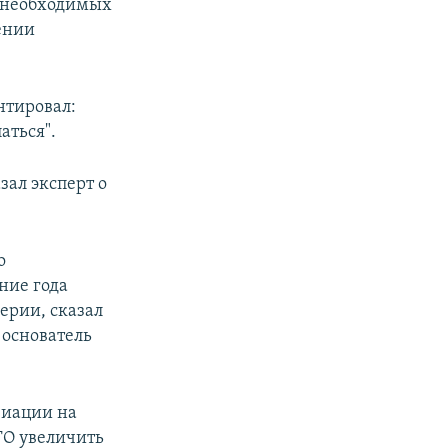
и необходимых
ении
нтировал:
аться".
зал эксперт о
о
ние года
ерии, сказал
 основатель
виации на
ТО увеличить