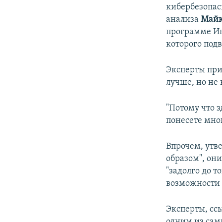
кибербезопа
анализа
Майк
программе Ин
которого подв
Эксперты при
лучше, но не
"Потому что 
понесете мног
Впрочем, утв
образом", он
"задолго до т
возможности 
Эксперты, сс
одним из сам