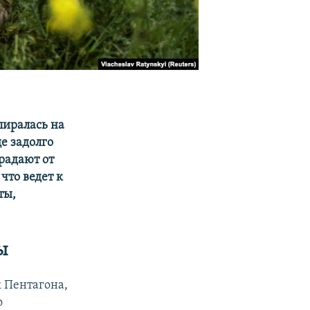
пиралась на
е задолго
радают от
что ведет к
ты,
ы
 Пентагона,
о