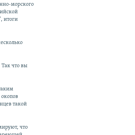
енно-морского
зийской
, итоги
несколько
 Так что вы
таким
 окопов
инцев такой
мируют, что
тареющей