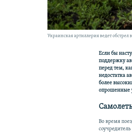
Украинская артиллерия ведет обстрел вр
Если бы наст
поддержку ав
перед тем, к
недостатка а
более высоки
опрошенные 
Самолеты
Во время пое
соучредитель