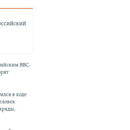
оссийский
сийским ВВС.
орят
ился в ходе
человек
наряды,