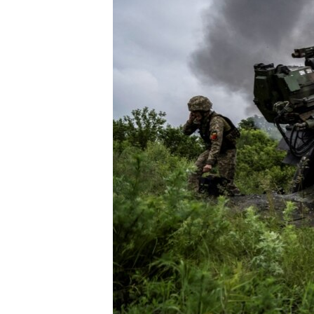
ПОБЕДИТЕЛЕЙ НЕ СУДЯТ?
КРЫМ.НЕПОКОРЕННЫЙ
ELIFBE
УКРАИНСКАЯ ПРОБЛЕМА КРЫМА