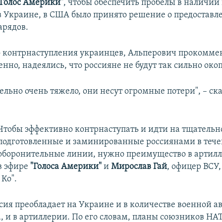
Голос Америки"
, чтобы обеспечить пробелы в наличи
в Украине, в США было принято решение о предоставл
арядов.
 контрнаступления украинцев, Альперович прокомме
нно, надеялись, что россияне не будут так сильно окоп
ельно очень тяжело, они несут огромные потери", – ска
Чтобы эффективно контрнаступать и идти на тщательн
подготовленные и заминированные россиянами в тече
оборонительные линии, нужно преимущество в артилл
в эфире
"Голоса Америки"
и
Мирослав Гай
, офицер ВСУ,
Ко".
ссия преобладает на Украине и в количестве военной а
, и в артиллерии. По его словам, планы союзников НА