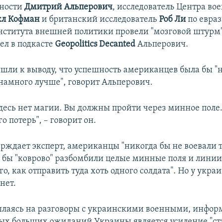
сности
Дмитрий Альперович
, исследователь Центра во
л Кофман
и британский исследователь
Роб Ли
по евра
ститута внешней политики провели "мозговой штурм"
ел в подкасте
Geopolitics Decanted
Альперович.
шли к выводу, что успешность американцев была бы "
 намного лучше", говорит Альперович.
здесь нет магии. Вы должны пройти через минное поле.
о потерь", – говорит он.
ерждает эксперт, американцы "никогда бы не воевали 
и бы "коврово" разбомбили целые минные поля и линии
ого, как отправить туда хоть одного солдата". Но у укра
нет.
ылаясь на разговоры с украинскими военными, инфор
ых больших ожиданий Украины является усиление "с