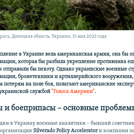
ага, Донецкая область, Украина, 31 мая 2023 года
упление в Украине вела американская армия, она бы о
иации, которая бы разбила укрепление противника ещ
ак отправили бы пехоту. Однако украинские военные ст
виации, бронетехники и артиллерийского вооружения, 
м потерям на поле боя, полагают американские экспер
украинской службой
"Голоса Америки"
.
 и боеприпасы – основные проблем
здки в Украину военные аналитики – бывший советник
 организации
Silverado Policy Accelerator
и компании п