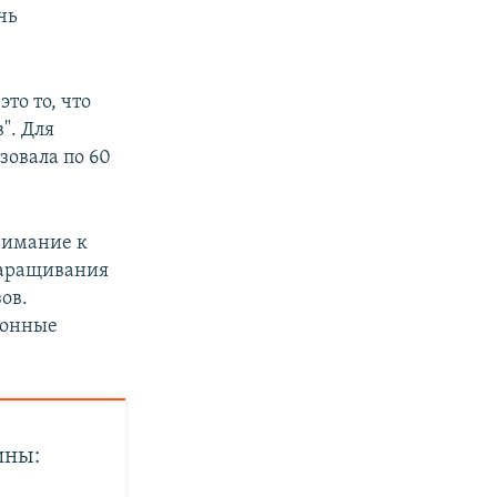
чь
то то, что
". Для
зовала по 60
нимание к
наращивания
ов.
ронные
ины: