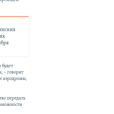
инских
ях
ября
 будет
, – говорит
и аэродромы,
тво передать
озможности