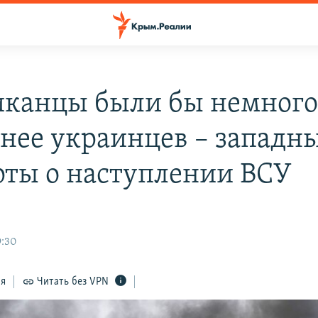
канцы были бы немног
нее украинцев – западн
рты о наступлении ВСУ
9:30
ся
Читать без VPN