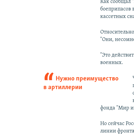
Как сообщал
"
боеприпасов 
кассетных сн
Относительно
"Они, несомне
"Это действит
военных.
Нужно преимущество
в артиллерии
фонда "Мир и 
Но сейчас Ро
линии фронта