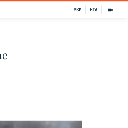
УКР
КТА
о
ые