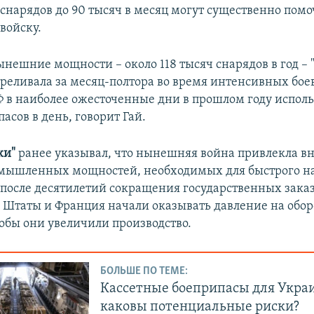
 снарядов до 90 тысяч в месяц могут существенно помо
войску.
нешние мощности – около 118 тысяч снарядов в год – "э
реливала за месяц-полтора во время интенсивных боев
Ф в наиболее ожесточенные дни в прошлом году исполь
асов в день, говорит Гай.
ки"
ранее указывал, что нынешняя война привлекла в
омышленных мощностей, необходимых для быстрого 
 после десятилетий сокращения государственных заказ
Штаты и Франция начали оказывать давление на обо
обы они увеличили производство.
БОЛЬШЕ ПО ТЕМЕ:
Кассетные боеприпасы для Укра
каковы потенциальные риски?