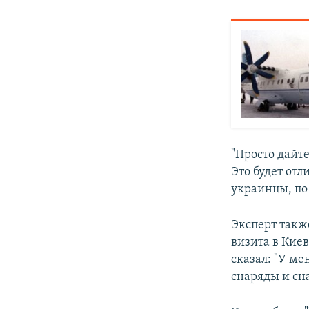
"Просто дайт
Это будет отл
украинцы, по
Эксперт такж
визита в Киев
сказал: "У ме
снаряды и сн