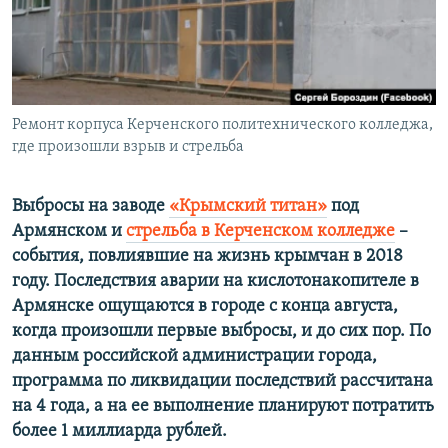
ПРИСОЕДИНЯЙТЕСЬ!
ПОБЕДИТЕЛЕЙ НЕ СУДЯТ?
КРЫМ.НЕПОКОРЕННЫЙ
ELIFBE
Ремонт корпуса Керченского политехнического колледжа,
УКРАИНСКАЯ ПРОБЛЕМА КРЫМА
где произошли взрыв и стрельба
Все сайты RFE/RL
Выбросы на заводе
«Крымский титан»
под
Армянском и
стрельба в Керченском колледже
–
события, повлиявшие на жизнь крымчан в 2018
году. Последствия аварии на кислотонакопителе в
Армянске ощущаются в городе с конца августа,
когда произошли первые выбросы, и до сих пор. По
данным российской администрации города,
программа по ликвидации последствий рассчитана
на 4 года, а на ее выполнение планируют потратить
более 1 миллиарда рублей.