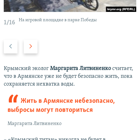
На игровой площадке в парке Победы
1/16
П
С
р
л
е
е
д
д
Крымский эколог
Маргарита Литвиненко
считает,
ы
у
что в Армянске уже не будет безопасно жить, пока
д
ю
сохраняется нехватка воды.
у
щ
щ
и
Жить в Армянске небезопасно,
и
й
выбросы могут повториться
й
с
с
л
Маргарита Литвиненко
л
а
а
й
– «Крымский титан» никогда не будет в