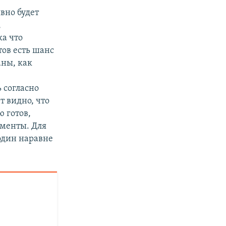
вно будет
,
ка что
тов есть шанс
аны, как
 согласно
т видно, что
 готов,
аменты. Для
один наравне