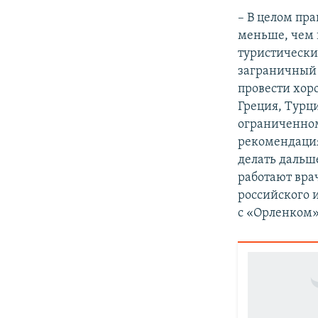
– В целом пра
меньше, чем 
туристически
заграничный 
провести хоро
Греция, Турц
ограниченном 
рекомендация
делать дальш
работают вра
российского 
с «Орленком»