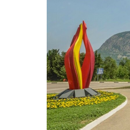
ПОБЕДИТЕЛЕЙ НЕ СУДЯТ?
КРЫМ.НЕПОКОРЕННЫЙ
ELIFBE
УКРАИНСКАЯ ПРОБЛЕМА КРЫМА