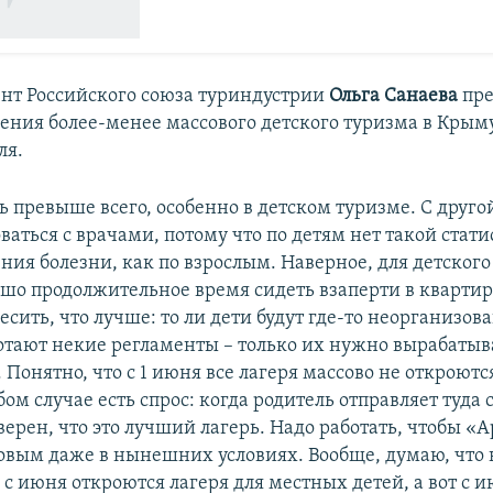
нт Российского союза туриндустрии
Ольга Санаева
пре
ления более-менее массового детского туризма в Крым
ля.
ь превыше всего, особенно в детском туризме. С друго
ваться с врачами, потому что по детям нет такой стат
ния болезни, как по взрослым. Наверное, для детског
ошо продолжительное время сидеть взаперти в квартир
есить, что лучше: то ли дети будут где-то неорганизова
отают некие регламенты – только их нужно вырабатыва
 Понятно, что с 1 июня все лагеря массово не откроются
ом случае есть спрос: когда родитель отправляет туда 
верен, что это лучший лагерь. Надо работать, чтобы «
ковым даже в нынешних условиях. Вообще, думаю, что 
с июня откроются лагеря для местных детей, а вот с и