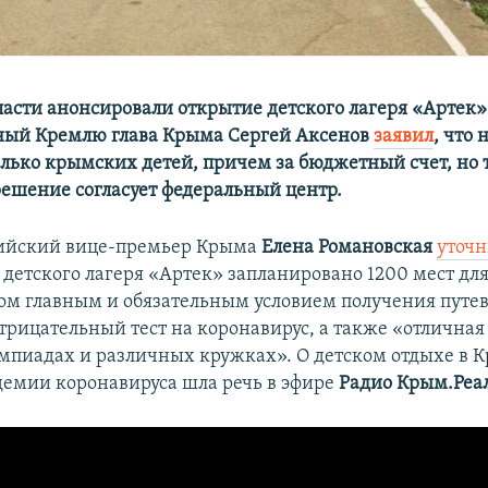
ласти анонсировали открытие детского лагеря «Артек» 
ный Кремлю глава Крыма Сергей Аксенов
заявил
, что 
лько крымских детей, причем за бюджетный счет, но т
 решение согласует федеральный центр.
сийский вице-премьер Крыма
Елена Романовская
уточн
 детского лагеря «Артек» запланировано 1200 мест д
том главным и обязательным условием получения путев
трицательный тест на коронавирус, а также «отличная
импиадах и различных кружках». О детском отдыхе в 
демии коронавируса шла речь в эфире
Радио Крым.Реа