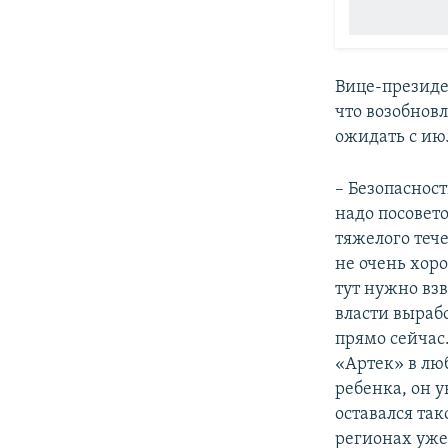
Вице-президе
что возобнов
ожидать с ию
– Безопасност
надо посовето
тяжелого тече
не очень хор
тут нужно взв
власти выраб
прямо сейчас.
«Артек» в люб
ребенка, он у
оставался та
регионах уже 