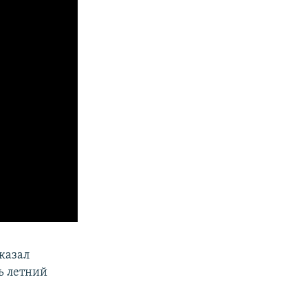
казал
ь летний