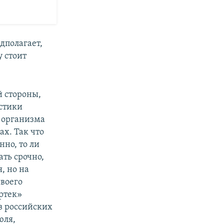
дполагает,
у стоит
й стороны,
истики
о организма
ах. Так что
нно, то ли
ть срочно,
, но на
своего
Артек»
в российских
юля,