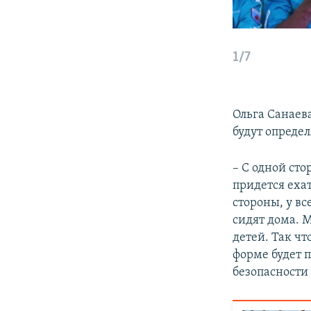
1/7
Ольга Санаева
будут опреде
– С одной сто
придется ехат
стороны, у вс
сидят дома. М
детей. Так чт
форме будет 
безопасности 