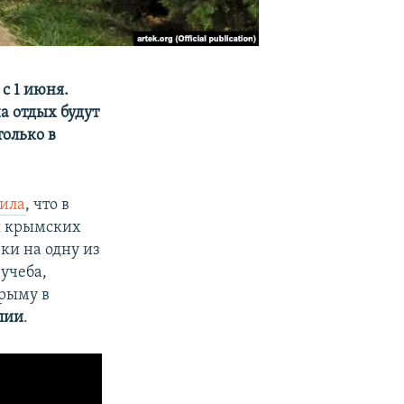
с 1 июня.
на отдых будут
олько в
ила
, что в
ля крымских
ки на одну из
 учеба,
Крыму в
лии
.