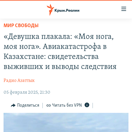
Доступность
ссылки
Вернуться
МИР СВОБОДЫ
к
НОВОСТИ
«Девушка плакала: «Моя нога,
основному
СПЕЦПРОЕКТЫ
содержанию
моя нога». Авиакатастрофа в
ВОДА
Вернутся
ГРУЗ 200
Казахстане: свидетельства
к
ИСТОРИЯ
КАРТА ВОЕННЫХ ОБЪЕКТОВ КРЫМА
выживших и выводы следствия
главной
ЕЩЕ
11 ЛЕТ ОККУПАЦИИ КРЫМА. 11 ИСТОРИЙ СОПРОТИВЛЕНИЯ
навигации
Радио Азаттык
Вернутся
РАДІО СВОБОДА
ИНТЕРАКТИВ
к
05 февраля 2025, 21:30
КАК ОБОЙТИ БЛОКИРОВКУ
ИНФОГРАФИКА
поиску
Поделиться
Читать без VPN
ТЕЛЕПРОЕКТ КРЫМ.РЕАЛИИ
Українською
СОВЕТЫ ПРАВОЗАЩИТНИКОВ
Qırımtatar
ПРОПАВШИЕ БЕЗ ВЕСТИ