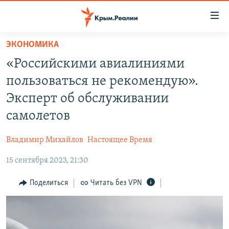
Доступность
ссылки
Вернуться
ЭКОНОМИКА
к
НОВОСТИ
«Российскими авиалиниями
основному
СПЕЦПРОЕКТЫ
содержанию
пользоваться не рекомендую».
ВОДА
Вернутся
ГРУЗ 200
Эксперт об обслуживании
к
ИСТОРИЯ
КАРТА ВОЕННЫХ ОБЪЕКТОВ КРЫМА
самолетов
главной
ЕЩЕ
11 ЛЕТ ОККУПАЦИИ КРЫМА. 11 ИСТОРИЙ СОПРОТИВЛЕНИЯ
навигации
Владимир Михайлов
Настоящее Время
Вернутся
РАДІО СВОБОДА
ИНТЕРАКТИВ
к
15 сентября 2023, 21:30
КАК ОБОЙТИ БЛОКИРОВКУ
ИНФОГРАФИКА
поиску
Поделиться
Читать без VPN
ТЕЛЕПРОЕКТ КРЫМ.РЕАЛИИ
Українською
СОВЕТЫ ПРАВОЗАЩИТНИКОВ
Qırımtatar
ПРОПАВШИЕ БЕЗ ВЕСТИ