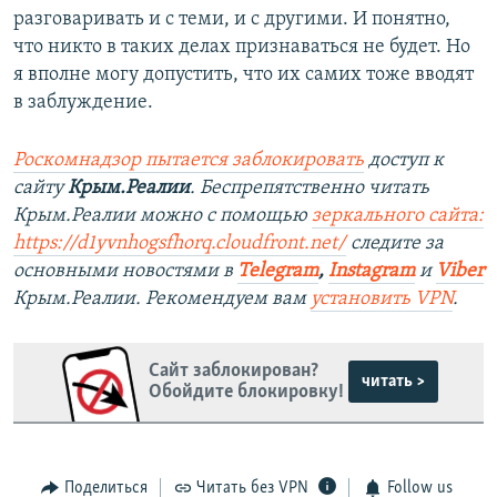
разговаривать и с теми, и с другими. И понятно,
что никто в таких делах признаваться не будет. Но
я вполне могу допустить, что их самих тоже вводят
в заблуждение.
Роскомнадзор пытается заблокировать
доступ к
сайту
Крым.Реалии
. Беспрепятственно читать
Крым.Реалии можно с помощью
зеркального сайта:
https://d1yvnhogsfhorq.cloudfront.net/
следите за
основными новостями в
Telegram
,
Instagram
и
Viber
Крым.Реалии. Рекомендуем вам
установить VPN
.
Сайт заблокирован?
читать >
Обойдите блокировку!
Поделиться
Читать без VPN
Follow us