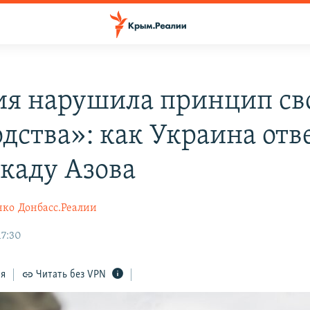
ия нарушила принцип с
одства»: как Украина отв
окаду Азова
нко
Донбасс.Реалии
17:30
ся
Читать без VPN