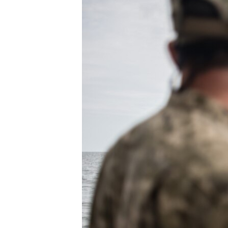
ПОБЕДИТЕЛЕЙ НЕ СУДЯТ?
КРЫМ.НЕПОКОРЕННЫЙ
ELIFBE
УКРАИНСКАЯ ПРОБЛЕМА КРЫМА