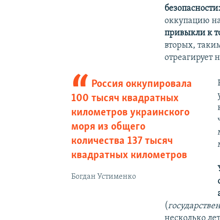
безопасности
оккупацию н
привыкли к т
вторых, таки
отреагирует н
Россия оккупировала
100 тысяч квадратных
километров украинского
моря из общего
количества 137 тысяч
квадратных километров
Богдан Устименко
(
государстве
несколько ле