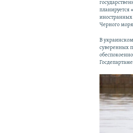
государствен
планируется 
иностранных 
Черного моря
В украинском
суверенных п
обеспокоенно
Госдепартам