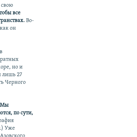
 свою
чтобы все
транствах.
Во-
как он
в
дратных
оре, но и
й лишь 27
ть Черного
. Мы
тся, по сути,
рафия
д
.) Уже
 Азовского