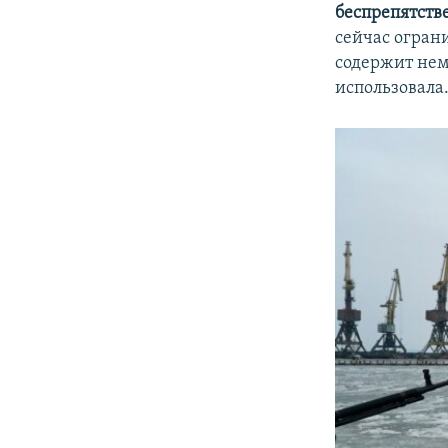
беспрепятств
сейчас огран
содержит нем
использовала