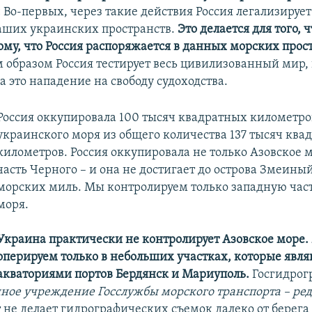
:
Во-первых, через такие действия Россия легализирует
аших украинских пространств.
Это делается для того, 
ому, что Россия распоряжается в данных морских прос
м образом Россия тестирует весь цивилизованный мир, 
а это нападение на свободу судоходства.
Россия оккупировала 100 тысяч квадратных километро
украинского моря из общего количества 137 тысяч ква
километров. Россия оккупировала не только Азовское м
часть Черного – и она не достигает до острова Змеины
морских миль. Мы контролируем только западную час
моря.
Украина практически не контролирует Азовское море
оперируем только в небольших участках, которые являю
акваториями портов Бердянск и Мариуполь.
Госгидрог
нное учреждение Госслужбы морского транспорта – ре
т не делает гидрографических съемок далеко от берега