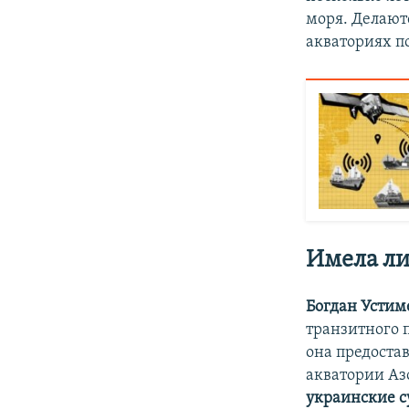
моря. Делают
акваториях по
Имела ли
Богдан Устим
транзитного 
она предостав
акватории Аз
украинские су