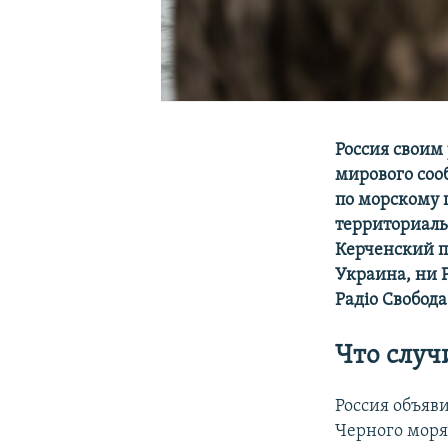
Россия своим
мирового соо
по морскому 
территориаль
Керченский п
Украина, ни 
Радiо Свобод
Что случ
Россия объяви
Черного моря