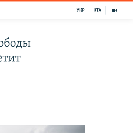
УКР
КТА
вободы
етит