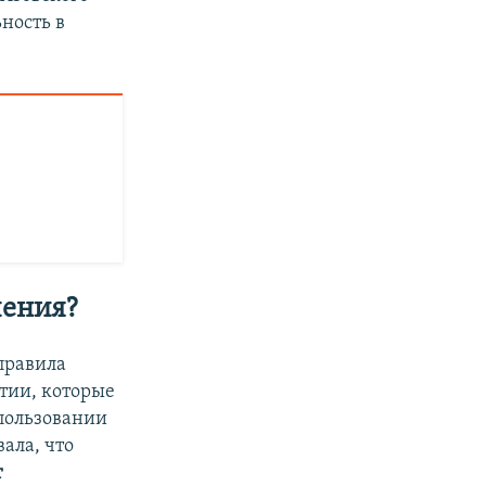
ность в
чения?
правила
тии, которые
спользовании
ала, что
т