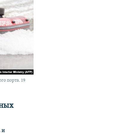
о порта. 19
нных
 и