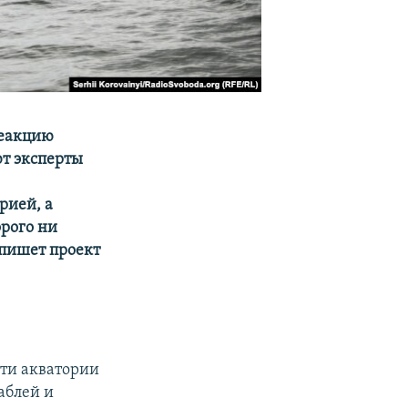
реакцию
ют эксперты
рией, а
рого ни
 пишет проект
асти акватории
аблей и