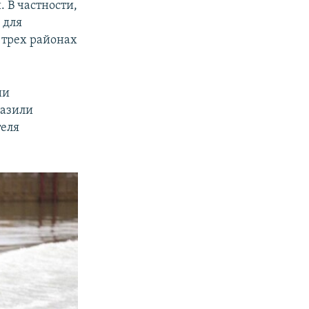
 В частности,
 для
 трех районах
ии
разили
теля