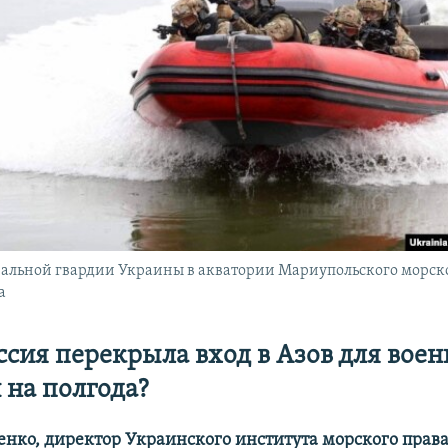
льной гвардии Украины в акватории Мариупольского морског
а
ссия перекрыла вход в Азов для вое
 на полгода?
енко,
директор Украинского института морского права