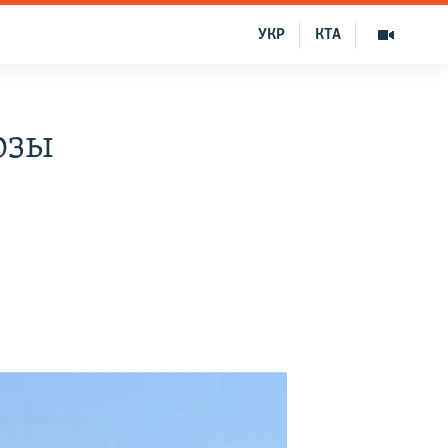
УКР
КТА
озы