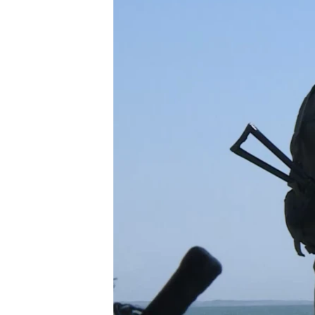
ПОБЕДИТЕЛЕЙ НЕ СУДЯТ?
КРЫМ.НЕПОКОРЕННЫЙ
ELIFBE
УКРАИНСКАЯ ПРОБЛЕМА КРЫМА