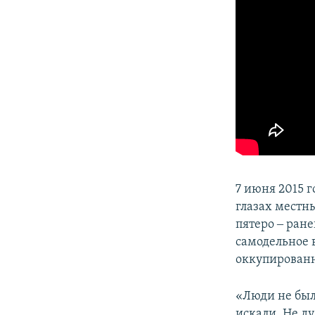
7 июня 2015 г
глазах местн
пятеро ‒ ран
самодельное 
оккупирован
«Люди не были
искали. Не ду