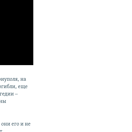
риуполя, на
огибли, еще
гедии ‒
оны
 они его и не
т