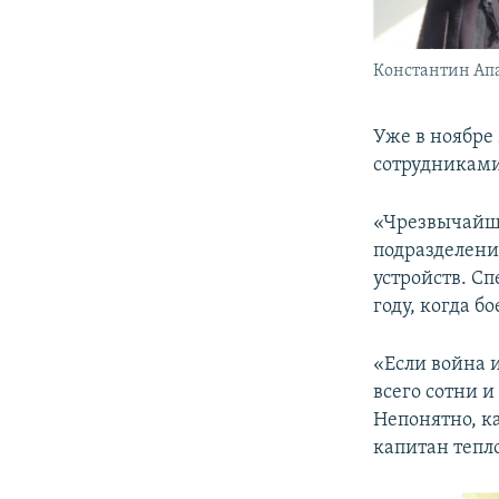
Константин Ап
Уже в ноябре
сотрудниками
«Чрезвычайщи
подразделени
устройств. С
году, когда б
«Если война и
всего сотни и
Непонятно, ка
капитан тепл