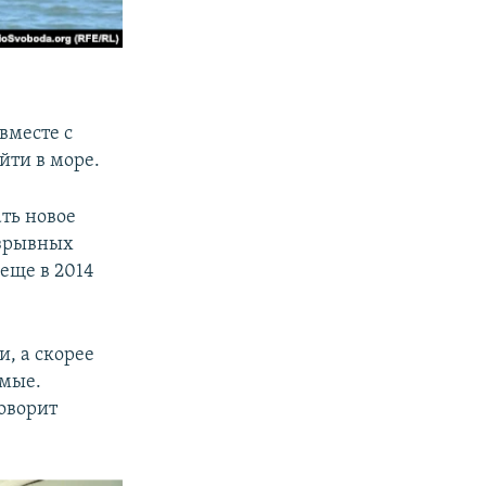
вместе с
йти в море.
ть новое
взрывных
еще в 2014
и, а скорее
емые.
говорит