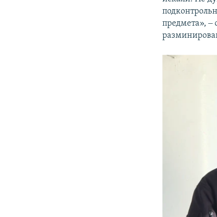
подконтрольн
предмета», ‒
разминирован