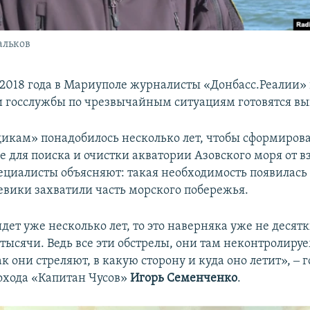
альков
 2018 года в Мариуполе журналисты «Донбасс.Реалии» 
 госслужбы по чрезвычайным ситуациям готовятся вы
кам» понадобилось несколько лет, чтобы сформирова
е для поиска и очистки акватории Азовского моря от 
пециалисты объясняют: такая необходимость появилась 
оевики захватили часть морского побережья.
дет уже несколько лет, то это наверняка уже не десятк
 тысячи. Ведь все эти обстрелы, они там неконтролиру
к они стреляют, в какую сторону и куда оно летит», ‒ 
охода «Капитан Чусов»
Игорь Семенченко
.