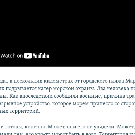
ода, в нескольких километрах от городского пляжа Ма
ых подрывается катер морской охраны. Два человека п
ены. Как впоследствии сообщили военные, причина тра
взрывное устройство, которое морем принесло со стор
ных территорий.
 готовы, конечно. Может, они его не увидели. Может,
мали они, что что-то может быть в воде. Территория ту