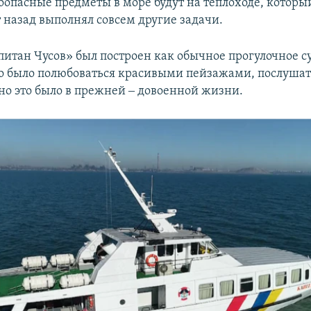
оопасные предметы в море будут на теплоходе, которы
 назад выполнял совсем другие задачи.
питан Чусов» был построен как обычное прогулочное су
 было полюбоваться красивыми пейзажами, послушат
 но это было в прежней ‒ довоенной жизни.