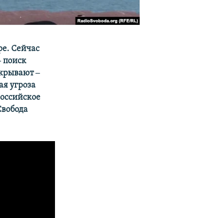
е. Сейчас
‒ поиск
скрывают ‒
ая угроза
российское
Свобода