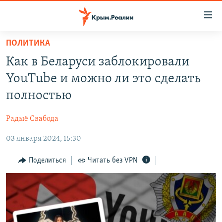
Доступность
ссылки
Вернуться
ПОЛИТИКА
к
НОВОСТИ
Как в Беларуси заблокировали
основному
СПЕЦПРОЕКТЫ
содержанию
YouTube и можно ли это сделать
ВОДА
Вернутся
ГРУЗ 200
полностью
к
ИСТОРИЯ
КАРТА ВОЕННЫХ ОБЪЕКТОВ КРЫМА
главной
Радыё Свабода
ЕЩЕ
11 ЛЕТ ОККУПАЦИИ КРЫМА. 11 ИСТОРИЙ СОПРОТИВЛЕНИЯ
навигации
Вернутся
03 января 2024, 15:30
РАДІО СВОБОДА
ИНТЕРАКТИВ
к
КАК ОБОЙТИ БЛОКИРОВКУ
ИНФОГРАФИКА
Поделиться
Читать без VPN
поиску
ТЕЛЕПРОЕКТ КРЫМ.РЕАЛИИ
Українською
СОВЕТЫ ПРАВОЗАЩИТНИКОВ
Qırımtatar
ПРОПАВШИЕ БЕЗ ВЕСТИ