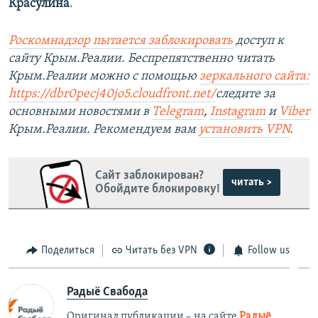
Красулина
.
Роскомнадзор пытается заблокировать
доступ к
сайту Крым.Реалии. Беспрепятственно читать
Крым.Реалии можно с помощью
зеркального сайта:
https://dbr0pecj40jo5.cloudfront.net/
следите за
основными новостями в
Telegram
,
Instagram
и
Viber
Крым.Реалии. Рекомендуем вам
установить VPN
.
Сайт заблокирован?
читать >
Обойдите блокировку!
Поделиться
Читать без VPN
Follow us
Радыё Свабода
Оригинал публикации – на сайте
Радыё