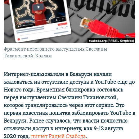
ПРИСОЕДИНЯЙТЕСЬ!
ПОБЕДИТЕЛЕЙ НЕ СУДЯТ?
КРЫМ.НЕПОКОРЕННЫЙ
ELIFBE
УКРАИНСКАЯ ПРОБЛЕМА КРЫМА
Все сайты RFE/RL
Фрагмент новогоднего выступления Светланы
Тихановской. Коллаж
Интернет-пользователи в Беларуси начали
жаловаться на отсутствие доступа к YouTube еще до
Нового года. Временная блокировка состоялась
перед выступлением Светланы Тихановской,
которое транслировалось через этот сервис. Это
первая известная попытка заблокировать YouTube в
Беларуси. Ранее случалось, что власти полностью
отключали доступ к интернету, как 9-12 августа
2020 года,
пишет Радыё Свабода
.