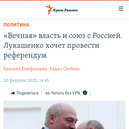
Доступность
ссылки
Вернуться
ПОЛИТИКА
к
НОВОСТИ
«Вечная» власть и союз с Россией.
основному
СПЕЦПРОЕКТЫ
содержанию
Лукашенко хочет провести
ВОДА
Вернутся
ГРУЗ 200
референдум
к
ИСТОРИЯ
КАРТА ВОЕННЫХ ОБЪЕКТОВ КРЫМА
главной
Евдокия Епифанцева
Радио Свобода
ЕЩЕ
11 ЛЕТ ОККУПАЦИИ КРЫМА. 11 ИСТОРИЙ СОПРОТИВЛЕНИЯ
навигации
Вернутся
20 февраля 2022, 14:45
РАДІО СВОБОДА
ИНТЕРАКТИВ
к
КАК ОБОЙТИ БЛОКИРОВКУ
ИНФОГРАФИКА
Поделиться
Читать без VPN
поиску
ТЕЛЕПРОЕКТ КРЫМ.РЕАЛИИ
Українською
СОВЕТЫ ПРАВОЗАЩИТНИКОВ
Qırımtatar
ПРОПАВШИЕ БЕЗ ВЕСТИ