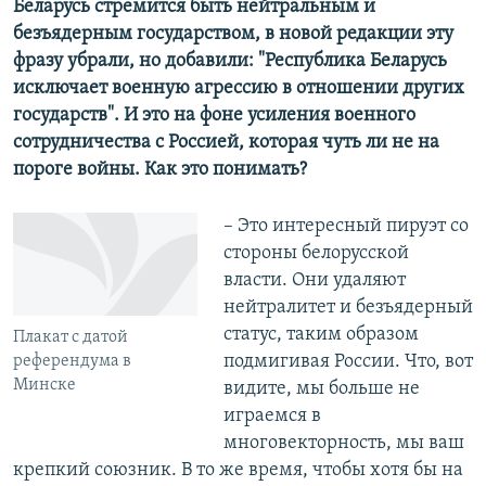
Беларусь стремится быть нейтральным и
безъядерным государством, в новой редакции эту
фразу убрали, но добавили: "Республика Беларусь
исключает военную агрессию в отношении других
государств". И это на фоне усиления военного
сотрудничества с Россией, которая чуть ли не на
пороге войны. Как это понимать?
– Это интересный пируэт со
стороны белорусской
власти. Они удаляют
нейтралитет и безъядерный
статус, таким образом
Плакат с датой
подмигивая России. Что, вот
референдума в
Минске
видите, мы больше не
играемся в
многовекторность, мы ваш
крепкий союзник. В то же время, чтобы хотя бы на