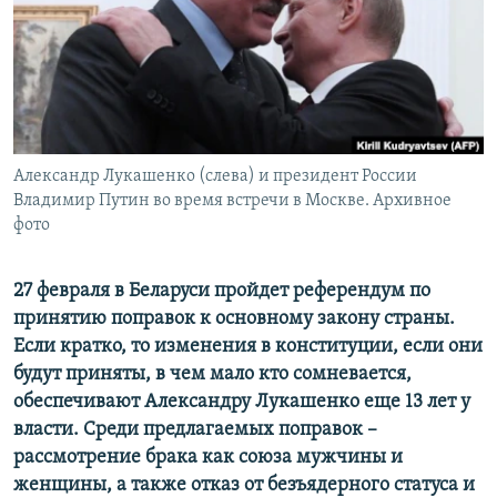
ПРИСОЕДИНЯЙТЕСЬ!
ПОБЕДИТЕЛЕЙ НЕ СУДЯТ?
КРЫМ.НЕПОКОРЕННЫЙ
ELIFBE
УКРАИНСКАЯ ПРОБЛЕМА КРЫМА
Все сайты RFE/RL
Александр Лукашенко (слева) и президент России
Владимир Путин во время встречи в Москве. Архивное
фото
27 февраля в Беларуси пройдет референдум по
принятию поправок к основному закону страны.
Если кратко, то изменения в конституции, если они
будут приняты, в чем мало кто сомневается,
обеспечивают Александру Лукашенко еще 13 лет у
власти. Среди предлагаемых поправок –
рассмотрение брака как союза мужчины и
женщины, а также отказ от безъядерного статуса и