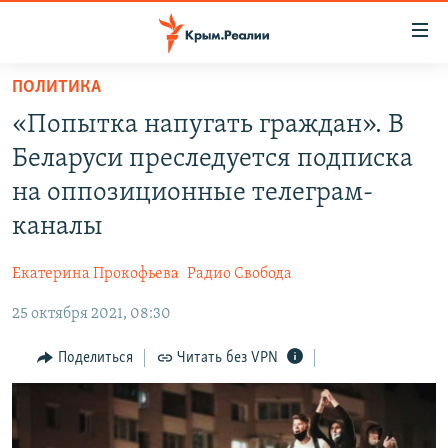
Доступность
ссылки
Вернуться
ПОЛИТИКА
к
НОВОСТИ
«Попытка напугать граждан». В
основному
СПЕЦПРОЕКТЫ
содержанию
Беларуси преследуется подписка
ВОДА
Вернутся
ГРУЗ 200
на оппозиционные телеграм-
к
ИСТОРИЯ
КАРТА ВОЕННЫХ ОБЪЕКТОВ КРЫМА
каналы
главной
ЕЩЕ
11 ЛЕТ ОККУПАЦИИ КРЫМА. 11 ИСТОРИЙ СОПРОТИВЛЕНИЯ
навигации
Екатерина Прокофьева
Радио Свобода
Вернутся
РАДІО СВОБОДА
ИНТЕРАКТИВ
к
25 октября 2021, 08:30
КАК ОБОЙТИ БЛОКИРОВКУ
ИНФОГРАФИКА
поиску
Поделиться
Читать без VPN
ТЕЛЕПРОЕКТ КРЫМ.РЕАЛИИ
Українською
СОВЕТЫ ПРАВОЗАЩИТНИКОВ
Qırımtatar
ПРОПАВШИЕ БЕЗ ВЕСТИ