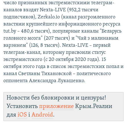
число признанных экстремистскими телеграм-
каналов входят Nexta-LIVE (952,2 тысячи
подписчиков), Zerkalo.io (канал разгромленного
властями крупнейшего информационного ресурса
tut.by – 480,6 тысяч), популярные каналы "Беларусь
головного мозга" (207 тысяч) и "Чай з малинавым
варэннем" (126, 8 тысяч). Nexta-LIVE – первый
телеграм-канал, которому присвоили статус
экстремистского (с 20 октября 2020 года). 15
октября этого года в список экстремистских попал и
канал Светланы Тихановской – политического
оппонента Александра Лукашенко.
Новости без блокировки и цензуры!
Установить
приложение
Крым.Реалии
для
iOS
і
Android
.