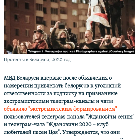
ПРИСОЕДИНЯЙТЕСЬ!
ПОБЕДИТЕЛЕЙ НЕ СУДЯТ?
КРЫМ.НЕПОКОРЕННЫЙ
ELIFBE
УКРАИНСКАЯ ПРОБЛЕМА КРЫМА
Все сайты RFE/RL
Протесты в Беларуси, 2020 год
МВД Беларуси впервые после объявления о
намерении привлекать белорусов к уголовной
ответственности за подписку на признанные
экстремистскими телеграм-каналы и чаты
объявило "экстремистским формированием"
пользователей телеграм-канала "Ждановічы сёння"
и телеграм-чата "Ждановичи 2020 – клуб
любителей песен Цоя". Утверждается, что они