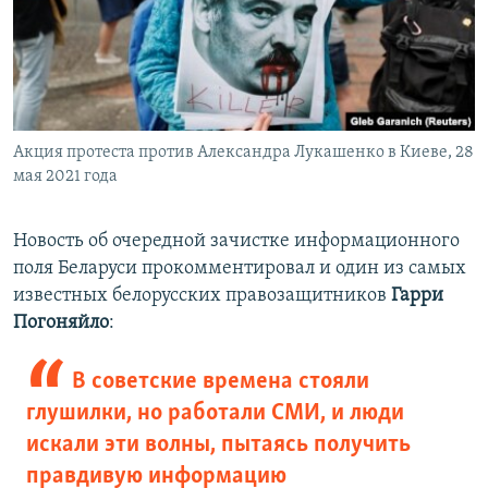
Акция протеста против Александра Лукашенко в Киеве, 28
мая 2021 года
Новость об очередной зачистке информационного
поля Беларуси прокомментировал и один из самых
известных белорусских правозащитников
Гарри
Погоняйло
:
В советские времена стояли
глушилки, но работали СМИ, и люди
искали эти волны, пытаясь получить
правдивую информацию