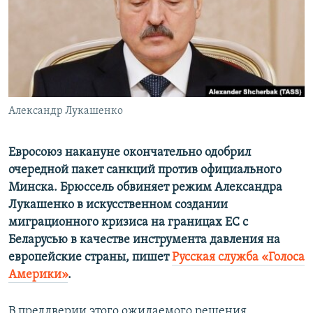
ПРИСОЕДИНЯЙТЕСЬ!
ПОБЕДИТЕЛЕЙ НЕ СУДЯТ?
КРЫМ.НЕПОКОРЕННЫЙ
ELIFBE
УКРАИНСКАЯ ПРОБЛЕМА КРЫМА
Все сайты RFE/RL
Александр Лукашенко
Евросоюз накануне окончательно одобрил
очередной пакет санкций против официального
Минска. Брюссель обвиняет режим Александра
Лукашенко в искусственном создании
миграционного кризиса на границах ЕС с
Беларусью в качестве инструмента давления на
европейские страны, пишет
Русская служба «Голоса
Америки»
.
В преддверии этого ожидаемого решения