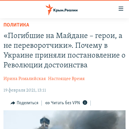
Доступность
ссылки
Вернуться
ПОЛИТИКА
к
НОВОСТИ
«Погибшие на Майдане – герои, а
основному
СПЕЦПРОЕКТЫ
содержанию
не переворотчики». Почему в
ВОДА
Вернутся
ГРУЗ 200
Украине приняли постановление о
к
ИСТОРИЯ
КАРТА ВОЕННЫХ ОБЪЕКТОВ КРЫМА
Революции достоинства
главной
ЕЩЕ
11 ЛЕТ ОККУПАЦИИ КРЫМА. 11 ИСТОРИЙ СОПРОТИВЛЕНИЯ
навигации
Ирина Ромалийская
Настоящее Время
Вернутся
РАДІО СВОБОДА
ИНТЕРАКТИВ
к
19 февраля 2021, 13:11
КАК ОБОЙТИ БЛОКИРОВКУ
ИНФОГРАФИКА
поиску
Поделиться
Читать без VPN
ТЕЛЕПРОЕКТ КРЫМ.РЕАЛИИ
Українською
СОВЕТЫ ПРАВОЗАЩИТНИКОВ
Qırımtatar
ПРОПАВШИЕ БЕЗ ВЕСТИ