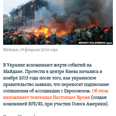
ПРИСОЕДИНЯЙТЕСЬ!
ПОБЕДИТЕЛЕЙ НЕ СУДЯТ?
КРЫМ.НЕПОКОРЕННЫЙ
ELIFBE
УКРАИНСКАЯ ПРОБЛЕМА КРЫМА
Все сайты RFE/RL
Майдан, 19 февраля 2014 года
В Украине вспоминают жертв событий на
Майдане. Протесты в центре Киева начались в
ноябре 2013 года после того, как украинское
правительство заявило, что переносят подписание
соглашения об ассоциации с Евросоюзом.
Об этом
напоминает телеканал Настоящее Время
(создан
компанией RFE/RL при участии Голоса Америки).