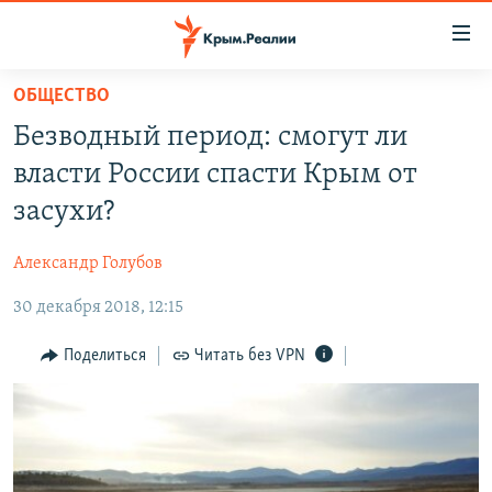
Доступность
ссылки
Вернуться
ОБЩЕСТВО
к
НОВОСТИ
Безводный период: смогут ли
основному
СПЕЦПРОЕКТЫ
содержанию
власти России спасти Крым от
ВОДА
Вернутся
ГРУЗ 200
засухи?
к
ИСТОРИЯ
КАРТА ВОЕННЫХ ОБЪЕКТОВ КРЫМА
главной
Александр Голубов
ЕЩЕ
11 ЛЕТ ОККУПАЦИИ КРЫМА. 11 ИСТОРИЙ СОПРОТИВЛЕНИЯ
навигации
Вернутся
30 декабря 2018, 12:15
РАДІО СВОБОДА
ИНТЕРАКТИВ
к
КАК ОБОЙТИ БЛОКИРОВКУ
ИНФОГРАФИКА
Поделиться
Читать без VPN
поиску
ТЕЛЕПРОЕКТ КРЫМ.РЕАЛИИ
Українською
СОВЕТЫ ПРАВОЗАЩИТНИКОВ
Qırımtatar
ПРОПАВШИЕ БЕЗ ВЕСТИ