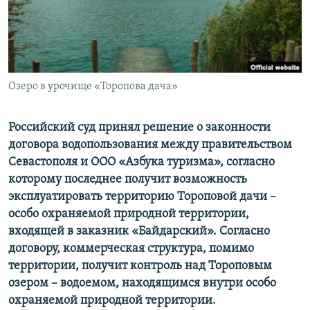
ПРИСОЕДИНЯЙТЕСЬ!
ПОБЕДИТЕЛЕЙ НЕ СУДЯТ?
КРЫМ.НЕПОКОРЕННЫЙ
ELIFBE
Озеро в урочище «Торопова дача»
УКРАИНСКАЯ ПРОБЛЕМА КРЫМА
Все сайты RFE/RL
Российский суд принял решение о законности
договора водопользования между правительством
Севастополя и ООО «Азбука туризма», согласно
которому последнее получит возможность
эксплуатировать территорию Тороповой дачи –
особо охраняемой природной территории,
входящей в заказник «Байдарский». Согласно
договору, коммерческая структура, помимо
территории, получит контроль над Тороповым
озером – водоемом, находящимся внутри особо
охраняемой природной территории​.