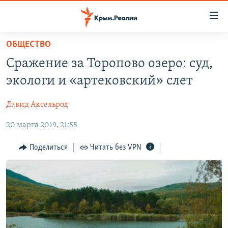
Доступность
ссылки
Вернуться
ОБЩЕСТВО
к
НОВОСТИ
Сражение за Торопово озеро: суд,
основному
СПЕЦПРОЕКТЫ
содержанию
экологи и «артековский» слет
ВОДА
Вернутся
ГРУЗ 200
к
Давид Аксельрод
ИСТОРИЯ
КАРТА ВОЕННЫХ ОБЪЕКТОВ КРЫМА
главной
20 марта 2019, 21:55
ЕЩЕ
11 ЛЕТ ОККУПАЦИИ КРЫМА. 11 ИСТОРИЙ СОПРОТИВЛЕНИЯ
навигации
Вернутся
РАДІО СВОБОДА
ИНТЕРАКТИВ
Поделиться
Читать без VPN
к
КАК ОБОЙТИ БЛОКИРОВКУ
ИНФОГРАФИКА
поиску
ТЕЛЕПРОЕКТ КРЫМ.РЕАЛИИ
Українською
СОВЕТЫ ПРАВОЗАЩИТНИКОВ
Qırımtatar
ПРОПАВШИЕ БЕЗ ВЕСТИ