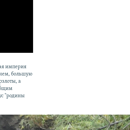
кая империя
очем, большую
рзлоты, а
общим
ус "родины