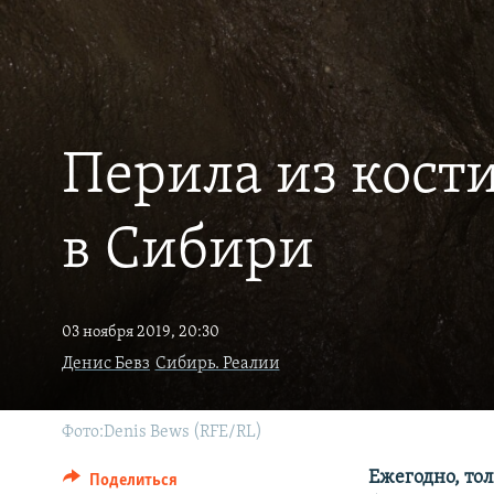
ПОБЕДИТЕЛЕЙ НЕ СУДЯТ?
КРЫМ.НЕПОКОРЕННЫЙ
ELIFBE
УКРАИНСКАЯ ПРОБЛЕМА КРЫМА
Перила из кост
в Сибири
03 ноября 2019, 20:30
Денис Бевз
Сибирь. Реалии
Фото:Denis Bews (RFE/RL)
Ежегодно, то
Поделиться