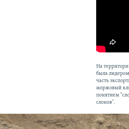
На территори
была лидером
часть экспорт
моржовый клы
понятием "сло
слонов".