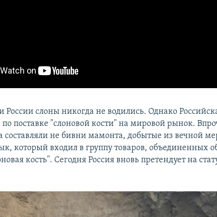
и России слоны никогда не водились. Однако Российс
 по поставке "слоновой кости" на мировой рынок. Впр
а составляли не бивни мамонта, добытые из вечной ме
к, который входил в группу товаров, объединенных 
новая кость". Сегодня Россия вновь претендует на стат