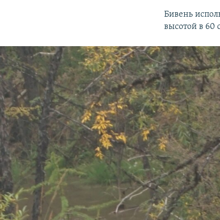
Бивень испол
высотой в 60