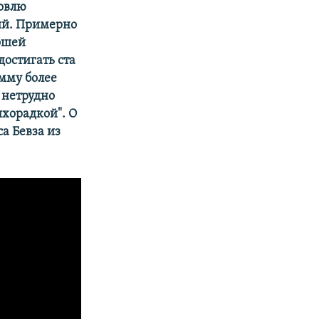
говлю
рий. Примерно
рошей
достигать ста
мму более
 нетрудно
ихорадкой". О
а Бевза из