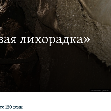
вая лихорадка»
ее 120 тонн