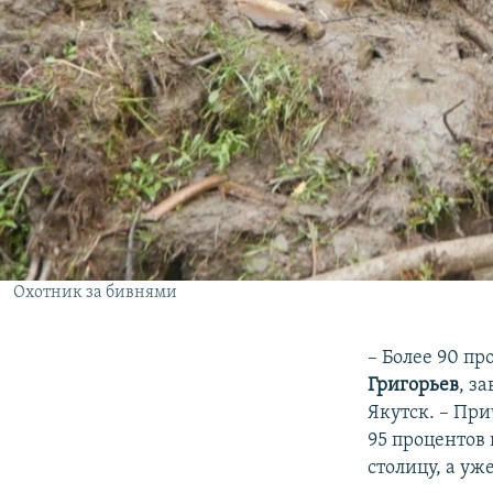
Охотник за бивнями
– Более 90 пр
Григорьев
, з
Якутск. – Пр
95 процентов 
столицу, а уж