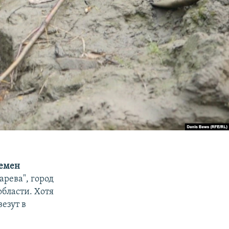
емен
арева", город
бласти. Хотя
везут в