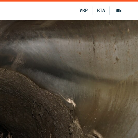
УКР
КТА