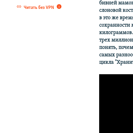
бивней мамон
Читать без VPN
слоновой кос
в это же врем
сохранности м
килограммов.
трех миллионо
понять, поче
самых разноо
цикла "Храни