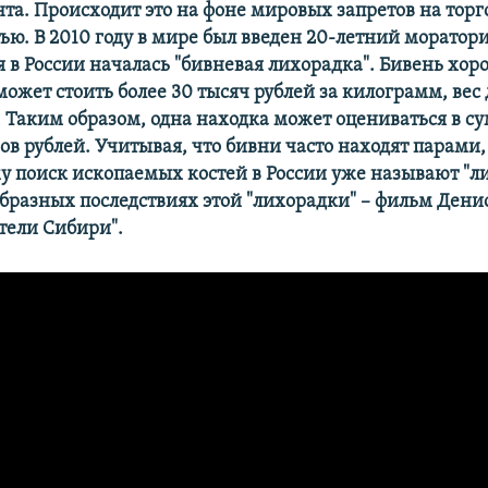
та. Происходит это на фоне мировых запретов на тор
тью. В 2010 году в мире был введен 20-летний морато
я в России началась "бивневая лихорадка". Бивень хо
ожет стоить более 30 тысяч рублей за килограмм, вес 
 Таким образом, одна находка может оцениваться в су
в рублей. Учитывая, что бивни часто находят парами,
му поиск ископаемых костей в России уже называют "л
бразных последствиях этой "лихорадки" – фильм Денис
тели Сибири".