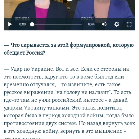
Auto
0:00
6:44
240p
— Что скрывается за этой формулировкой, которую
360p
обещает Россия?
Auto
240p
360p
480p
480p
720p
— Удар по Украине. Вот и все. Если со стороны на
720p
1080p
это посмотреть, вдруг кто-то в коме был год или
1080p
временно отлучался, – то извините, есть такое
русское выражение "на голову не налазит". То есть
где-то там не учли российский интерес – а давай
ударим Украину танками. Это такая политика,
которая была в период холодной войны, когда было
противостояние двух систем. Но назад вернуть всех
в эту холодную войну, вернуть в это мышление –