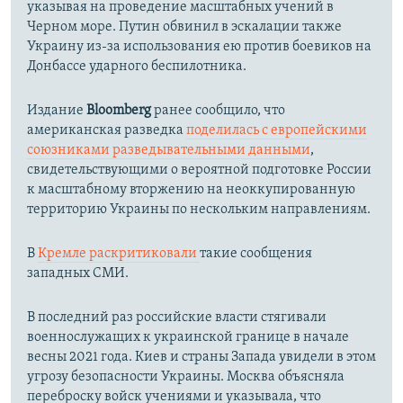
указывая на проведение масштабных учений в
Черном море. Путин обвинил в эскалации также
Украину из-за использования ею против боевиков на
Донбассе ударного беспилотника.
Издание
Bloomberg
ранее сообщило, что
американская разведка
поделилась с европейскими
союзниками разведывательными данными
,
свидетельствующими о вероятной подготовке России
к масштабному вторжению на неоккупированную
территорию Украины по нескольким направлениям.
В
Кремле раскритиковали
такие сообщения
западных СМИ.
В последний раз российские власти стягивали
военнослужащих к украинской границе в начале
весны 2021 года. Киев и страны Запада увидели в этом
угрозу безопасности Украины. Москва объясняла
переброску войск учениями и указывала, что