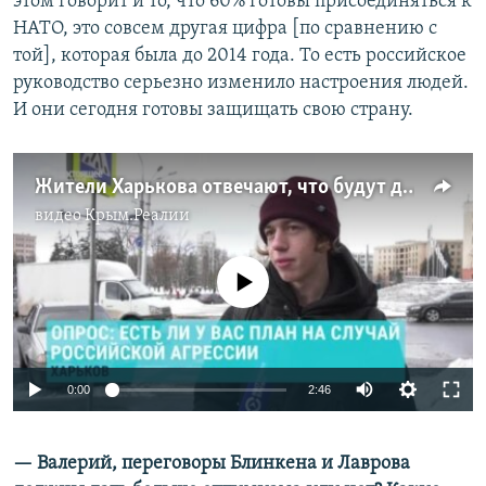
этом говорит и то, что 60% готовы присоединяться к
НАТО, это совсем другая цифра [по сравнению с
той], которая была до 2014 года. То есть российское
руководство серьезно изменило настроения людей.
И они сегодня готовы защищать свою страну.
Жители Харькова отвечают, что будут делать в случае российской агрессии
видео
Крым.Реалии
No media source currently available
Auto
0:00
2:46
240p
— Валерий, переговоры Блинкена и Лаврова
360p