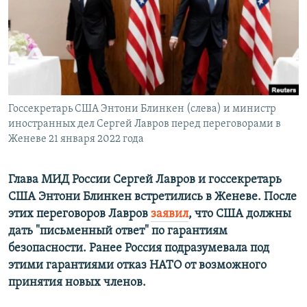
ПРИСОЕДИНЯЙТЕСЬ!
ПОБЕДИТЕЛЕЙ НЕ СУДЯТ?
КРЫМ.НЕПОКОРЕННЫЙ
ELIFBE
УКРАИНСКАЯ ПРОБЛЕМА КРЫМА
Все сайты RFE/RL
Госсекретарь США Энтони Блинкен (слева) и министр
иностранных дел Сергей Лавров перед переговорами в
Женеве 21 января 2022 года
Глава МИД России Сергей Лавров и госсекретарь
США Энтони Блинкен встретились в Женеве. После
этих переговоров Лавров
заявил
, что США должны
дать "письменный ответ" по гарантиям
безопасности. Ранее Россия подразумевала под
этими гарантиями отказ НАТО от возможного
принятия новых членов.