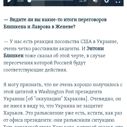
0:00
11:34
240p
— Видите ли вы какие-то итоги переговоров
360p
Блинкена и Лаврова в Женеве?
Auto
240p
360p
480p
480p
720p
— У нас есть реакция посольства США в Украине,
720p
1080p
очень четко расставили акценты. И
Энтони
1080p
Блинкен
тоже сказал об этой черте, в случае
пересечения которой Россией будут
соответствующие действия.
Я могу признать, что не очень хорошо получилось с
этой цитатой в Washington Post президента
Украины [об "оккупации" Харькова]. Очевидно, он
не имел в виду то, что Украина не защитит
Харьков. Это разъяснение уже есть, кстати, как раз
от офиса президента: они разъяснили ситуацию.