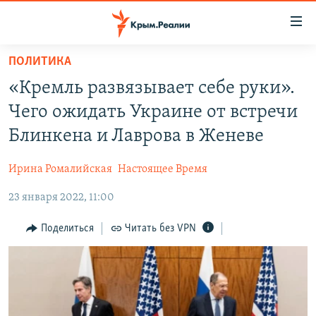
Доступность
ссылки
Вернуться
ПОЛИТИКА
к
НОВОСТИ
«Кремль развязывает себе руки».
основному
СПЕЦПРОЕКТЫ
содержанию
Чего ожидать Украине от встречи
ВОДА
Вернутся
ГРУЗ 200
Блинкена и Лаврова в Женеве
к
ИСТОРИЯ
КАРТА ВОЕННЫХ ОБЪЕКТОВ КРЫМА
главной
Ирина Ромалийская
Настоящее Время
ЕЩЕ
11 ЛЕТ ОККУПАЦИИ КРЫМА. 11 ИСТОРИЙ СОПРОТИВЛЕНИЯ
навигации
Вернутся
23 января 2022, 11:00
РАДІО СВОБОДА
ИНТЕРАКТИВ
к
КАК ОБОЙТИ БЛОКИРОВКУ
ИНФОГРАФИКА
Поделиться
Читать без VPN
поиску
ТЕЛЕПРОЕКТ КРЫМ.РЕАЛИИ
Українською
СОВЕТЫ ПРАВОЗАЩИТНИКОВ
Qırımtatar
ПРОПАВШИЕ БЕЗ ВЕСТИ