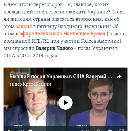
В чем итоги переговоров – и, главное, каких
последствий этой встречи ожидать Украине? Стоит
ли жителям страны опасаться вторжения, как об
этом
заявил
в пятницу Владимир Зеленский? Об
этом в
эфире телеканала Настоящее Время
(создан
компанией RFE/RL при участии Голоса Америки)
мы спросили
Валерия Чалого
– посла Украины в
США в 2015-2019 годах.
Бывший посол Украины в США Валерий Чалый подводит итоги встречи Блинкена и Лаврова
видео
Крым.Реалии
No media source currently available
Auto