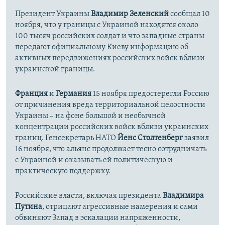
Президент Украины
Владимир Зеленский
сообщал 10
ноября, что у границы с Украиной находятся около
100 тысяч российских солдат и что западные страны
передают официальному Киеву информацию об
активных передвижениях российских войск вблизи
украинской границы.
Франция
и
Германия
15 ноября предостерегли Россию
от причинения вреда территориальной целостности
Украины – на фоне большой и необычной
концентрации российских войск вблизи украинских
границ. Генсекретарь НАТО
Йенс Столтенберг
заявил
16 ноября, что альянс продолжает тесно сотрудничать
с Украиной и оказывать ей политическую и
практическую поддержку.
Российские власти, включая президента
Владимира
Путина
, отрицают агрессивные намерения и сами
обвиняют Запад в эскалации напряженности,