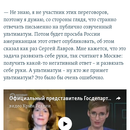
— Не знаю, я не участник этих переговоров,
поэтому я думаю, со стороны глядя, что странно
отвечать письменно на публично озвученный
ультиматум. Потом будет просьба России
американцам этот ответ опубликовать, об этом
сказал как раз Сергей Лавров. Мне кажется, что это
задача развязать себе руки, так считают в Москве:
получить какой-то негативный ответ – и развязать
себе руки. А ультиматум – ну кто же примет
ультиматум? Это было бы очень ошибочно.
Официальный представитель Госдепартамента США Андреа Калан о переговорах с Россией в Женеве
видео
Крым.Реалии
No media source currently available