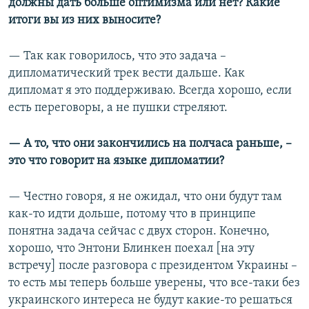
должны дать больше оптимизма или нет? Какие
Auto
240p
360p
480p
480p
итоги вы из них выносите?
720p
720p
1080p
— Так как говорилось, что это задача –
1080p
дипломатический трек вести дальше. Как
дипломат я это поддерживаю. Всегда хорошо, если
есть переговоры, а не пушки стреляют.
— А то, что они закончились на полчаса раньше, –
это что говорит на языке дипломатии?
— Честно говоря, я не ожидал, что они будут там
как-то идти дольше, потому что в принципе
понятна задача сейчас с двух сторон. Конечно,
хорошо, что Энтони Блинкен поехал [на эту
встречу] после разговора с президентом Украины –
то есть мы теперь больше уверены, что все-таки без
украинского интереса не будут какие-то решаться