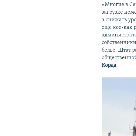
«Многие в Се
загрузке ном
а снижать уро
еще кое-как 
администрато
собственники
белье. Штат 
общественной
Корда
.