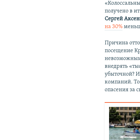
«Колоссальны
получено в ит
Сергей Аксен
на 30%
меньше
Причина отто
посещение Кр
невозможным.
внедрять «тыс
убыточной? И
компаний. То
опасения за 