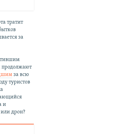
та тратит
бытков
вается за
ратившим
я продолжают
удшим
за всю
оду туристов
а
гающийся
а и
у или дрон?