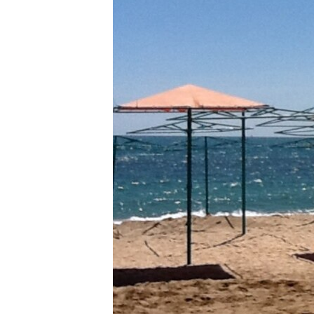
ПОБЕДИТЕЛЕЙ НЕ СУДЯТ?
КРЫМ.НЕПОКОРЕННЫЙ
ELIFBE
УКРАИНСКАЯ ПРОБЛЕМА КРЫМА