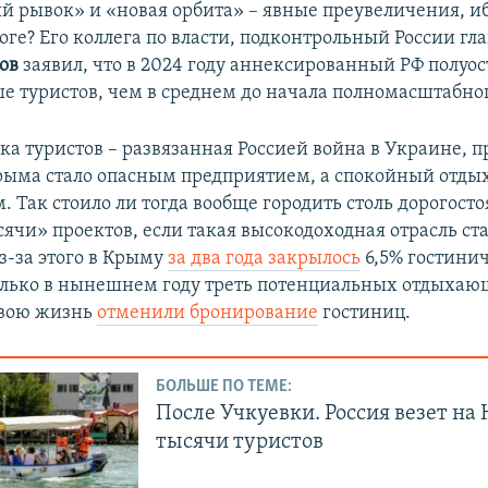
й рывок» и «новая орбита» – явные преувеличения, ибо
оге? Его коллега по власти, подконтрольный России гл
ов
заявил, что в 2024 году аннексированный РФ полуо
 туристов, чем в среднем до начала полномасштабно
ка туристов – развязанная Россией война в Украине, п
ыма стало опасным предприятием, а спокойный отдых
 Так стоило ли тогда вообще городить столь дорогост
ячи» проектов, если такая высокодоходная отрасль ст
з-за этого в Крыму
за два года закрылось
6,5% гостини
лько в нынешнем году треть потенциальных отдыхаю
свою жизнь
отменили бронирование
гостиниц.
БОЛЬШЕ ПО ТЕМЕ:
После Учкуевки. Россия везет на
тысячи туристов