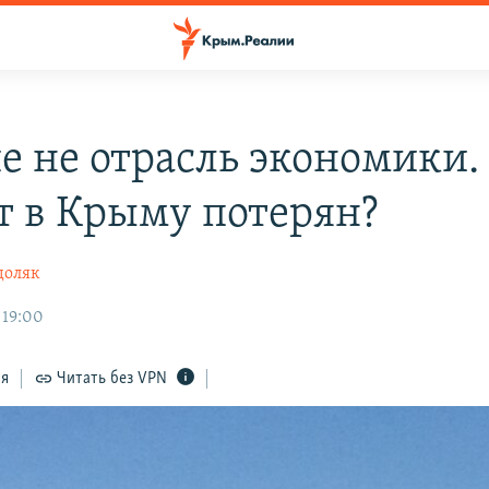
е не отрасль экономики.
т в Крыму потерян?
доляк
 19:00
ся
Читать без VPN