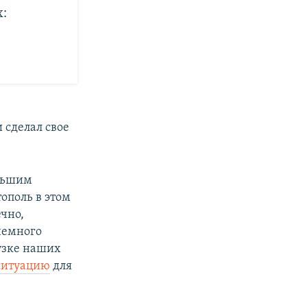
:
 сделал свое
ольшим
тополь в этом
ечно,
немного
рузке наших
ситуацию
для