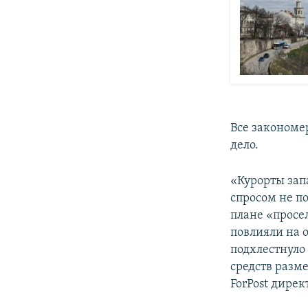
Все закономе
дело.
«Курорты зап
спросом не по
плане «просел
повлияли на 
подхлестнуло 
средств разм
ForPost дире