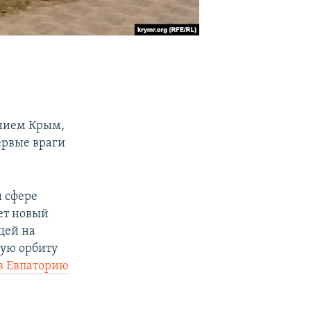
анием Крым,
ервые враги
й сфере
ет новый
щей на
вую орбиту
в Евпаторию