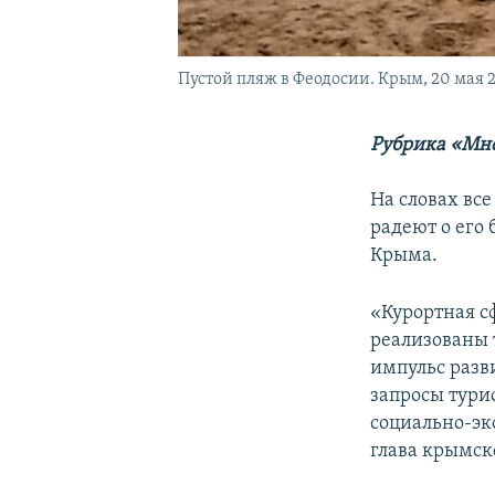
Пустой пляж в Феодосии. Крым, 20 мая 
Рубрика «Мне
На словах вс
радеют о его 
Крыма.
«Курортная сф
реализованы 
импульс разв
запросы тури
социально-эк
глава крымск