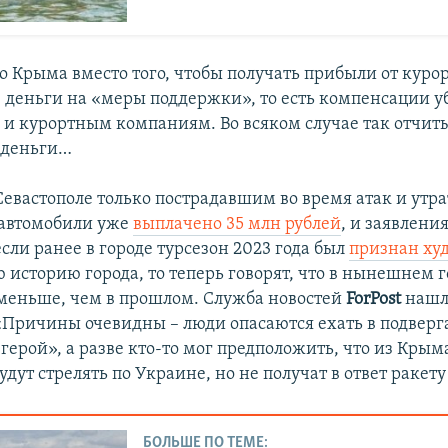
о Крыма вместо того, чтобы получать прибыли от курор
 деньги на «меры поддержки», то есть компенсации у
и курортным компаниям. Во всяком случае так отчиты
 деньги…
Севастополе только пострадавшим во время атак и ут
 автомобили уже
выплачено 35 млн рублей
, и заявлени
если ранее в городе турсезон 2023 года был
признан х
 историю города, то теперь говорят, что в нынешнем г
 меньше, чем в прошлом. Служба новостей
ForPost
нашл
«Причины очевидны – люди опасаются ехать в подвер
герой», а разве кто-то мог предположить, что из Крым
удут стрелять по Украине, но не получат в ответ ракет
БОЛЬШЕ ПО ТЕМЕ: