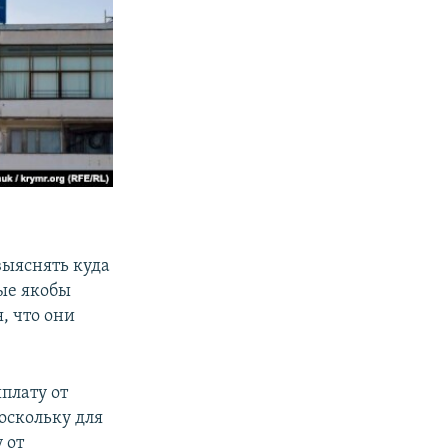
выяснять куда
ые якобы
, что они
плату от
оскольку для
 от