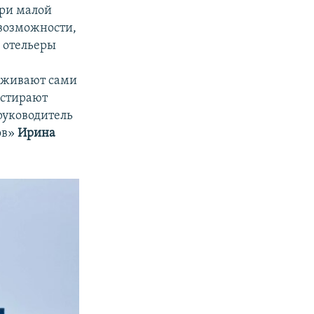
при малой
 возможности,
у отельеры
уживают сами
 стирают
руководитель
ов»
Ирина