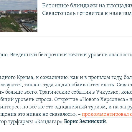
Бетонные блиндажи на площадях
Севастополь готовится к налетам
рно. Введенный бессрочный желтый уровень опасности
адного Крыма, к сожалению, как и в прошлом году, б
льзуются, так как туда люди побаиваются ехать. Севас
» больше всего. Трагические события в Учкуевке, кон
общий уровень спроса. Открытие «Нового Херсонеса» 
интерес, но всё же это однодневный туризм, и на заг
ещения это никак не сказалось», –
прокомментировал 
ктор турфирмы «Кандагар»
Борис Зелинский
.