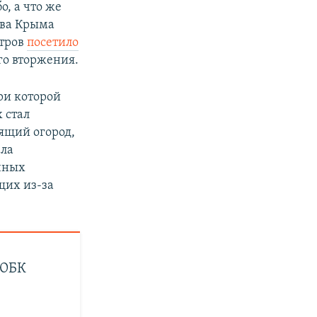
, а что же
ава Крыма
стров
посетило
го вторжения.
ри которой
 стал
оящий огород,
ала
чных
щих из-за
 ЮБК