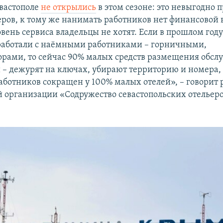
вастополе
не открылись
в этом сезоне: это невыгодно 
еров, к тому же нанимать работников нет финансовой
вень сервиса владельцы не хотят. Если в прошлом год
работали с наёмными работниками – горничными,
рами, то сейчас 90% малых средств размещения обсл
 – дежурят на ключах, убирают территорию и номера,
работников сокращен у 100% малых отелей», – говорит 
 организации «Содружество севастопольских отельер