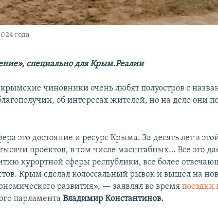
2024 года
ние», специально для Крым.Реалии
е крымские чиновники очень любят полуостров с назв
благополучии, об интересах жителей, но на деле они п
ера это достояние и ресурс Крыма. За десять лет в это
тысячи проектов, в том числе масштабных… Все это да
итию курортной сферы республики, все более отвечаю
стов. Крым сделал колоссальный рывок и вышел на но
ономического развития», — заявлял во время
поездки 
ого парламента
Владимир Константинов.