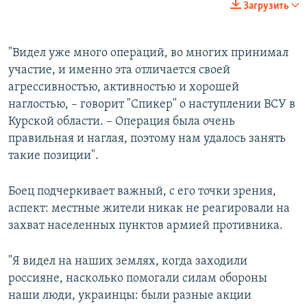
Загрузить
360p
Auto
240p
360p
480p
480p
"Видел уже много операций, во многих принимал
участие, и именно эта отличается своей
720p
720p
1080p
агрессивностью, активностью и хорошей
1080p
наглостью, – говорит "Спикер" о наступлении ВСУ в
Курской области. – Операция была очень
правильная и наглая, поэтому нам удалось занять
такие позиции".
Боец подчеркивает важный, с его точки зрения,
аспект: местные жители никак не реагировали на
захват населенных пунктов армией противника.
"Я видел на наших землях, когда заходили
россияне, насколько помогали силам обороны
наши люди, украинцы: были разные акции