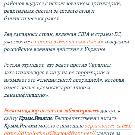
районов ведутся с использованием артиллерии,
реактивных систем залпового огня и
баллистических ракет.
Ряд западных стран, включая США и страны ЕС,
ужесточил
санкции в отношении России
и осудили
российские военные действия в Украине.
Россия отрицает, что ведет против Украины
захватническую войну на ее территории и
называет это «специальной операцией», которая
имеет целью «демилитаризацию и
денацификацию».
Роскомнадзор пытается заблокировать
доступ к
сайту
Крым.Реалии
. Беспрепятственно читать
Крым.Реалии
можно с помощью
зеркального сайта:
https://d1po1ogim1r7hv.cloudfront.net/
/
следите за