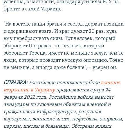
успешна, в частности, благодаря усилиям ВСУ на
Auto
240p
360p
480p
480p
фронте в самой Украине.
720p
720p
1080p
"На востоке наши братья и сестры держат позиции
1080p
и сдерживают врага. И враг думает 20 раз, куда
ему перебрасывать силы. Тот человек, который
обороняет Покровск, тот человек, который
обороняет Торецк, имеет не меньше заслуг, чем те
люди, которые проводят курскую операцию. Точно
не меньше, а иногда даже больше", – уверен он.
СПРАВКА:
Российское полномасштабное
военное
вторжение в Украину
продолжается с утра 24
февраля 2022 года. Российские войска наносят
авиаудары по ключевым объектам военной и
гражданской инфраструктуры, разрушая
аэродромы, воинские части, нефтебазы, заправки,
церкви, школы и больницы. Обстрелы жилых