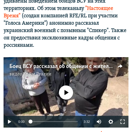
удивлены поведением бойцов ВСУ на этих
территориях. Об этом телеканалу
"Настоящее
Время"
(создан компанией RFE/RL при участии
"Голоса Америки") анонимно рассказал
украинский военный с позывным "Спикер". Также
он предоставил эксклюзивные кадры общения с
россиянами.
Боец ВСУ рассказал об общении с жителями захваченных населенных пунктов в Курской области
видео
Крым.Реалии
No media source currently available
Auto
0:00
3:32
240p