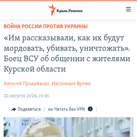
Доступность
ссылки
Вернуться
ВОЙНА РОССИИ ПРОТИВ УКРАИНЫ
к
НОВОСТИ
«Им рассказывали, как их будут
основному
СПЕЦПРОЕКТЫ
содержанию
мордовать, убивать, уничтожать».
ВОДА
Вернутся
ГРУЗ 200
Боец ВСУ об общении с жителями
к
ИСТОРИЯ
КАРТА ВОЕННЫХ ОБЪЕКТОВ КРЫМА
Курской области
главной
ЕЩЕ
11 ЛЕТ ОККУПАЦИИ КРЫМА. 11 ИСТОРИЙ СОПРОТИВЛЕНИЯ
навигации
Алексей Продайвода
Настоящее Время
Вернутся
РАДІО СВОБОДА
ИНТЕРАКТИВ
к
22 августа 2024, 15:45
КАК ОБОЙТИ БЛОКИРОВКУ
ИНФОГРАФИКА
поиску
Поделиться
Читать без VPN
ТЕЛЕПРОЕКТ КРЫМ.РЕАЛИИ
Українською
СОВЕТЫ ПРАВОЗАЩИТНИКОВ
Qırımtatar
ПРОПАВШИЕ БЕЗ ВЕСТИ