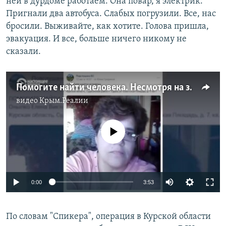
ней в дурдоме работаем. Она повар, я электрик.
Пригнали два автобуса. Слабых погрузили. Все, нас
бросили. Выживайте, как хотите. Голова пришла,
эвакуация. И все, больше ничего никому не
сказали.
Помогите найти человека. Несмотря на запреты властей, россияне продолжают искать в соцсетях родственников, пропавших в Курской области
видео
Крым.Реалии
No media source currently available
Auto
0:00
3:53
240p
По словам "Спикера", операция в Курской области
360p