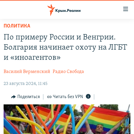
Доступность
ссылки
Вернуться
ПОЛИТИКА
к
НОВОСТИ
По примеру России и Венгрии.
основному
СПЕЦПРОЕКТЫ
содержанию
Болгария начинает охоту на ЛГБТ
ВОДА
Вернутся
ГРУЗ 200
и «иноагентов»
к
ИСТОРИЯ
КАРТА ВОЕННЫХ ОБЪЕКТОВ КРЫМА
главной
Василий Верменский
Радио Свобода
ЕЩЕ
11 ЛЕТ ОККУПАЦИИ КРЫМА. 11 ИСТОРИЙ СОПРОТИВЛЕНИЯ
навигации
Вернутся
23 августа 2024, 11:45
РАДІО СВОБОДА
ИНТЕРАКТИВ
к
КАК ОБОЙТИ БЛОКИРОВКУ
ИНФОГРАФИКА
Поделиться
Читать без VPN
поиску
ТЕЛЕПРОЕКТ КРЫМ.РЕАЛИИ
Українською
СОВЕТЫ ПРАВОЗАЩИТНИКОВ
Qırımtatar
ПРОПАВШИЕ БЕЗ ВЕСТИ