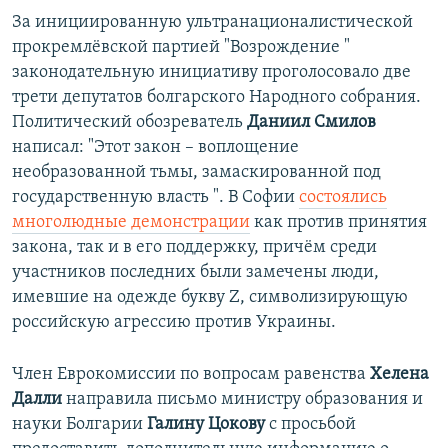
За инициированную ультранационалистической
прокремлёвской партией "Возрождение "
законодательную инициативу проголосовало две
трети депутатов болгарского Народного собрания.
Политический обозреватель
Даниил Смилов
написал: "Этот закон – воплощение
необразованной тьмы, замаскированной под
государственную власть ". В Софии
состоялись
многолюдные демонстрации
как против принятия
закона, так и в его поддержку, причём среди
участников последних были замечены люди,
имевшие на одежде букву Z, символизирующую
российскую агрессию против Украины.
Член Еврокомиссии по вопросам равенства
Хелена
Далли
направила письмо министру образования и
науки Болгарии
Галину Цокову
с просьбой