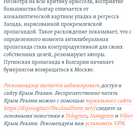
Несмотря на всю критику Брюсселя, восприятие
большинства болгар отличается от
апокалиптической картины упадка и регресса
Запада, нарисованной прокремлевской
пропагандой. Такое расхождение показывает, что с
определенного момента антилиберальная
пропаганда стала контрпродуктивной для своих
собственных целей, резюмируют авторы.
Путинская пропаганда в Болгарии начинает
бумерангом возвращаться к Москве.
Роскомнадзор пытается заблокировать
доступ к
сайту Крым.Реалии. Беспрепятственно читать
Крым.Реалии можно с помощью
зеркального сайта:
https://d1po1ogim1r7hv.cloudfront.net/
/
следите за
основными новостями в
Telegram
,
Instagram
и
Viber
Крым.Реалии. Рекомендуем вам
установить VPN
.