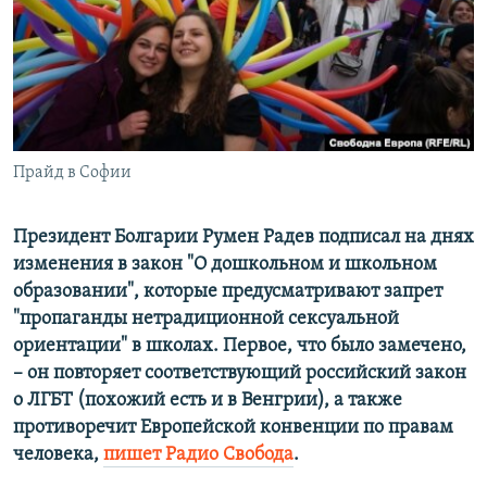
ПРИСОЕДИНЯЙТЕСЬ!
ПОБЕДИТЕЛЕЙ НЕ СУДЯТ?
КРЫМ.НЕПОКОРЕННЫЙ
ELIFBE
УКРАИНСКАЯ ПРОБЛЕМА КРЫМА
Все сайты RFE/RL
Прайд в Софии
Президент Болгарии Румен Радев подписал на днях
изменения в закон "О дошкольном и школьном
образовании", которые предусматривают запрет
"пропаганды нетрадиционной сексуальной
ориентации" в школах. Первое, что было замечено,
– он повторяет соответствующий российский закон
о ЛГБТ (похожий есть и в Венгрии), а также
противоречит Европейской конвенции по правам
человека,
пишет Радио Свобода
.