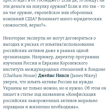
просто идет в ее госбюджет? Если да, то пойдут ли
эти деньги на покупку оружия? Если и это так – то
на чье оружие, европейское или оборонных
компаний США? Возникает много юридических
сложностей, верно?».
Некоторые эксперты не могут договориться о
выгодах и рисках от изъятия/использования
российских активов даже в рамках одной
организации. Например, директор программы
изучения России и Евразии Королевского
института международных отношений в Лондоне
(Chatham House)
Джеймс Никси
(James Nixey)
уверен, что изъять активы России на нужды
Украины не только можно, но и нужно. Об этом он
пишет в статье под названием «Конфискация
российских замороженных активов морально
оправдана и жизненно необходима».