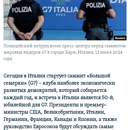
ПРИСОЕДИНЯЙТЕСЬ!
ПОБЕДИТЕЛЕЙ НЕ СУДЯТ?
КРЫМ.НЕПОКОРЕННЫЙ
ELIFBE
УКРАИНСКАЯ ПРОБЛЕМА КРЫМА
Все сайты RFE/RL
Полицейский патруль возле пресс-центра перед саммитом
мировых лидеров G7 в городе Бари, Италия, 12 июня 2024
года
Сегодня в Италии стартует саммит «Большой
семерки» (G7) – клуба наиболее экономически
развитых демократий, который собирается
каждый год, и встреча в Италии является 50-й,
юбилейной для G7. Президенты и премьер-
министры США, Великобритании, Италии,
Германии, Франции, Канады и Японии, а также
руководство Евросоюза будут обсуждать самые