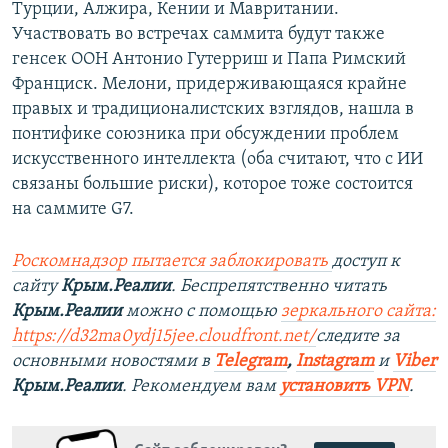
Турции, Алжира, Кении и Мавритании.
Участвовать во встречах саммита будут также
генсек ООН Антонио Гутерриш и Папа Римский
Франциск. Мелони, придерживающаяся крайне
правых и традиционалистских взглядов, нашла в
понтифике союзника при обсуждении проблем
искусственного интеллекта (оба считают, что с ИИ
связаны большие риски), которое тоже состоится
на саммите G7.
Роскомнадзор пытается заблокировать
доступ к
сайту
Крым.Реалии
. Беспрепятственно читать
Крым.Реалии
можно с помощью
зеркального сайта:
https://d32ma0ydj15jee.cloudfront.net/
следите за
основными новостями в
Telegram
,
Instagram
и
Viber
Крым.Реалии
. Рекомендуем вам
установить VPN
.