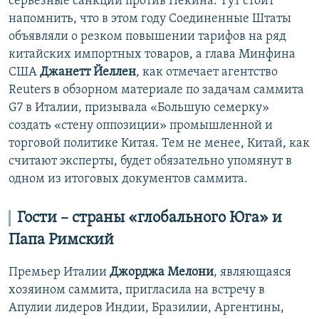
серьезные санкции против Пекина. Тут стоит
напомнить, что в этом году Соединенные Штаты
объявляли о резком повышении тарифов на ряд
китайских импортных товаров, а глава Минфина
США
Джанетт Йеллен
, как отмечает агентство
Reuters в обзорном материале по задачам саммита
G7 в Италии, призывала «Большую семерку»
создать «стену оппозиции» промышленной и
торговой политике Китая. Тем не менее, Китай, как
считают эксперты, будет обязательно упомянут в
одном из итоговых документов саммита.
Гости – страны «глобального Юга» и
Папа Римский
Премьер Италии
Джорджа Мелони
, являющаяся
хозяином саммита, пригласила на встречу в
Апулии лидеров Индии, Бразилии, Аргентины,