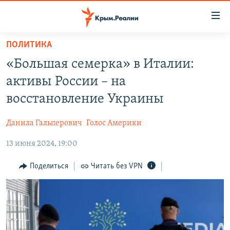
Доступность
ссылки
Вернуться
ПОЛИТИКА
к
НОВОСТИ
«Большая семерка» в Италии:
основному
СПЕЦПРОЕКТЫ
содержанию
активы России – на
ВОДА
Вернутся
ГРУЗ 200
восстановление Украины
к
ИСТОРИЯ
КАРТА ВОЕННЫХ ОБЪЕКТОВ КРЫМА
главной
Данила Гальперович
Голос Америки
ЕЩЕ
11 ЛЕТ ОККУПАЦИИ КРЫМА. 11 ИСТОРИЙ СОПРОТИВЛЕНИЯ
навигации
Вернутся
13 июня 2024, 19:00
РАДІО СВОБОДА
ИНТЕРАКТИВ
к
КАК ОБОЙТИ БЛОКИРОВКУ
ИНФОГРАФИКА
Поделиться
Читать без VPN
поиску
ТЕЛЕПРОЕКТ КРЫМ.РЕАЛИИ
Українською
СОВЕТЫ ПРАВОЗАЩИТНИКОВ
Qırımtatar
ПРОПАВШИЕ БЕЗ ВЕСТИ