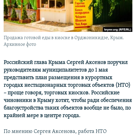
ПРИСОЕДИНЯЙТЕСЬ!
ПОБЕДИТЕЛЕЙ НЕ СУДЯТ?
КРЫМ.НЕПОКОРЕННЫЙ
ELIFBE
Продажа готовой еды в киоске в Орджоникидзе, Крым.
УКРАИНСКАЯ ПРОБЛЕМА КРЫМА
Архивное фото
Все сайты RFE/RL
Российский глава Крыма Сергей Аксенов поручил
руководителям муниципалитетов до 1 мая
представить план размещения в курортных
городах нестационарных торговых объектов (НТО)
– проще говоря, торговых киосков. Российские
чиновники в Крыму хотят, чтобы ради обеспечения
благоустройства таких объектов вообще не было, по
крайней мере в центре города.
По мнению Сергея Аксенова, работа НТО