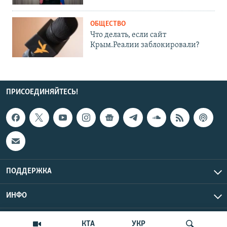
ОБЩЕСТВО
Что делать, если сайт
Крым.Реалии заблокировали?
ПРИСОЕДИНЯЙТЕСЬ!
ПОДДЕРЖКА
ИНФО
UTC+3
Copyright Крым.Реалии, 2026 | Все права защищены.
КТА
УКР