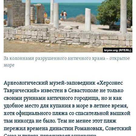
ПРИСОЕДИНЯЙТЕСЬ!
ПОБЕДИТЕЛЕЙ НЕ СУДЯТ?
КРЫМ.НЕПОКОРЕННЫЙ
ELIFBE
УКРАИНСКАЯ ПРОБЛЕМА КРЫМА
Все сайты RFE/RL
За колоннами разрушенного античного храма – открытое
море
Археологический музей-заповедник «​Херсонес
Таврический»​ известен в Севастополе не только
своими руинами античного городища, но и как
удобное место для купания в море в летнее время,
хотя официального пляжа со спасательной вышкой
там никогда не было. Тем не менее этот пляж
пережил времена династии Романовых, Советский