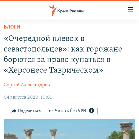
Доступность
ссылки
Вернуться
БЛОГИ
к
НОВОСТИ
«Очередной плевок в
основному
СПЕЦПРОЕКТЫ
содержанию
севастопольцев»: как горожане
ВОДА
Вернутся
ГРУЗ 200
борются за право купаться в
к
ИСТОРИЯ
КАРТА ВОЕННЫХ ОБЪЕКТОВ КРЫМА
«Херсонесе Таврическом»
главной
ЕЩЕ
11 ЛЕТ ОККУПАЦИИ КРЫМА. 11 ИСТОРИЙ СОПРОТИВЛЕНИЯ
навигации
Сергей Александров
Вернутся
РАДІО СВОБОДА
ИНТЕРАКТИВ
к
04 августа 2020, 10:01
КАК ОБОЙТИ БЛОКИРОВКУ
ИНФОГРАФИКА
поиску
Поделиться
Читать без VPN
ТЕЛЕПРОЕКТ КРЫМ.РЕАЛИИ
Українською
СОВЕТЫ ПРАВОЗАЩИТНИКОВ
Qırımtatar
ПРОПАВШИЕ БЕЗ ВЕСТИ