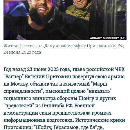
ПРИСОЕДИНЯЙТЕСЬ!
ПОБЕДИТЕЛЕЙ НЕ СУДЯТ?
КРЫМ.НЕПОКОРЕННЫЙ
ELIFBE
УКРАИНСКАЯ ПРОБЛЕМА КРЫМА
Все сайты RFE/RL
Житель Ростова-на-Дону делает селфи с Пригожиным. РФ,
24 июня 2023 года
Год назад 23 июня 2023 года, глава российской ЧВК
"Вагнер" Евгений Пригожин повернул свою армию
на Москву, объявив так называемый "Марш
справедливости", имеющий целью "наказать"
тогдашнего министра обороны Шойгу и других
"предателей" из Генштаба РФ. Военной
демонстрации силы предшествовала громкая
информационная подготовка. Истерические крики
Пригожина: "Шойгу, Герасимов, где бл*дь,