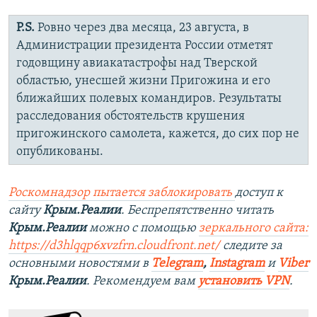
P.S.
Ровно через два месяца, 23 августа, в
Администрации президента России отметят
годовщину авиакатастрофы над Тверской
областью, унесшей жизни Пригожина и его
ближайших полевых командиров. Результаты
расследования обстоятельств крушения
пригожинского самолета, кажется, до сих пор не
опубликованы.
Роскомнадзор пытается заблокировать
доступ к
сайту
Крым.Реалии
. Беспрепятственно читать
Крым.Реалии
можно с помощью
зеркального сайта:
https://d3hlqqp6xvzfrn.cloudfront.net/
следите за
основными новостями в
Telegram
,
Instagram
и
Viber
Крым.Реалии
. Рекомендуем вам
установить VPN
.