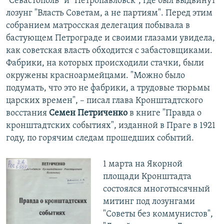
"Севастополь" и "Петропавловск", где был выдвинут
лозунг "Власть Советам, а не партиям". Перед этим
собранием матросская делегация побывала в
бастующем Петрограде и своими глазами увидела,
как советская власть обходится с забастовщиками.
Фабрики, на которых происходили стачки, были
окружены красноармейцами. "Можно было
подумать, что это не фабрики, а трудовые тюрьмы
царских времен", – писал глава Кронштадтского
восстания
Семен Петриченко
в книге "Правда о
кронштадтских событиях", изданной в Праге в 1921
году, по горячим следам прошедших событий.
1 марта на Якорной
площади Кронштадта
состоялся многотысячный
митинг под лозунгами
"Советы без коммунистов",