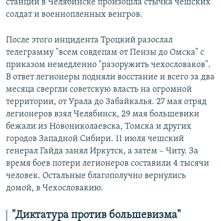
станции в Челябинске произошла стычка чешских
солдат и военнопленных венгров.
После этого инцидента Троцкий разослал
телеграмму "всем совдепам от Пензы до Омска" с
приказом немедленно "разоружить чехословаков".
В ответ легионеры подняли восстание и всего за два
месяца свергли советскую власть на огромной
территории, от Урала до Забайкалья. 27 мая отряд
легионеров взял Челябинск, 29 мая большевики
бежали из Новониколаевска, Томска и других
городов Западной Сибири. 11 июля чешский
генерал Гайда занял Иркутск, а затем – Читу. За
время боев потери легионеров составили 4 тысячи
человек. Остальные благополучно вернулись
домой, в Чехословакию.
"Диктатура против большевизма"