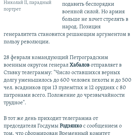
Николай II, парадный
подавить беспорядки
портрет
военной силой. Но армия
больше не хочет стрелять в
народ. Позиция
генералитета становится решающим аргументом в
пользу революции.
28 февраля командующий Петроградским
военным округом генерал
Хабалов
отправляет в
Ставку телеграмму: "Число оставшихся верных
долгу уменьшилось до 600 человек пехоты и до 500
чел. всадников при 13 пулемtтах и 12 орудиях с 80
патронами всего. Положение до чрезвычайности
трудное".
В тот же день приходит телеграмма от
председателя Госдумы
Родзянко
с сообщением о
том, что сформирован Временный комитет