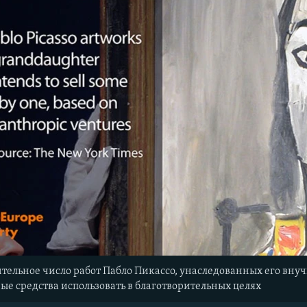
ительное число работ Пабло Пикассо, унаследованных его вн
ые средства использовать в благотворительных целях