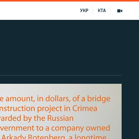
УКР
КТА