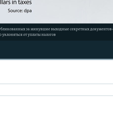
публикованных за минувшие выходные секретных документов о
 уклоняться от уплаты налогов